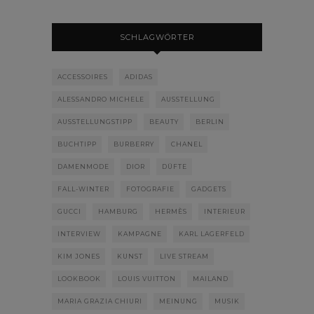
SCHLAGWÖRTER
ACCESSOIRES
ADIDAS
ALESSANDRO MICHELE
AUSSTELLUNG
AUSSTELLUNGSTIPP
BEAUTY
BERLIN
BUCHTIPP
BURBERRY
CHANEL
DAMENMODE
DIOR
DÜFTE
FALL-WINTER
FOTOGRAFIE
GADGETS
GUCCI
HAMBURG
HERMÈS
INTERIEUR
INTERVIEW
KAMPAGNE
KARL LAGERFELD
KIM JONES
KUNST
LIVE STREAM
LOOKBOOK
LOUIS VUITTON
MAILAND
MARIA GRAZIA CHIURI
MEINUNG
MUSIK