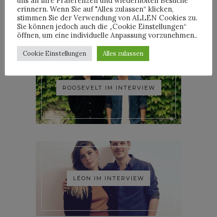
uns an Ihre Präferenzen und wiederholten Besuche
WOODKID IM INTERVIEW
erinnern. Wenn Sie auf "Alles zulassen“ klicken,
stimmen Sie der Verwendung von ALLEN Cookies zu.
Sie können jedoch auch die „Cookie Einstellungen“
öffnen, um eine individuelle Anpassung vorzunehmen..
Cookie Einstellungen
Alles zulassen
ROOSEVELT IM INTERVIEW
LÉON IM INTERVIEW