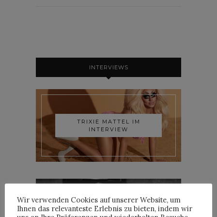
INTERVIEWS
TRIXIE MATTEL IM
INTERVIEW
Wir verwenden Cookies auf unserer Website, um
Ihnen das relevanteste Erlebnis zu bieten, indem wir
YOANN LEMOINE AKA