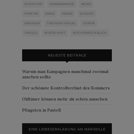
MUSIKTIPP
MÄNNERMODE
NEWS
PARFUM
PARIS
PRADA
SCHUHE
SNEAKER
TASCHEN VERLAG
UHREN
UNIQLO
WIRTSCHAFT
WOCHENRÜCKBLICK
NEUESTE BEITRÄGE
Warum man Kampagnen manchmal zweimal
ansehen sollte
Der schönste Kontrollverlust des Sommers
Oldtimer können mehr als schön aussehen
Pfingsten in Pastell
EINE LIEBESERKLÄRUNG AN MARSEILLE