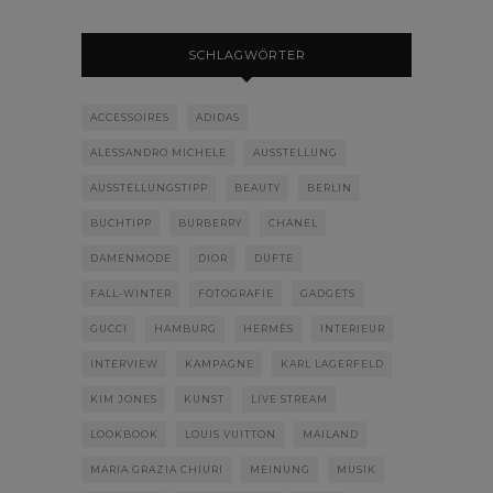
SCHLAGWÖRTER
ACCESSOIRES
ADIDAS
ALESSANDRO MICHELE
AUSSTELLUNG
AUSSTELLUNGSTIPP
BEAUTY
BERLIN
BUCHTIPP
BURBERRY
CHANEL
DAMENMODE
DIOR
DÜFTE
FALL-WINTER
FOTOGRAFIE
GADGETS
GUCCI
HAMBURG
HERMÈS
INTERIEUR
INTERVIEW
KAMPAGNE
KARL LAGERFELD
KIM JONES
KUNST
LIVE STREAM
LOOKBOOK
LOUIS VUITTON
MAILAND
MARIA GRAZIA CHIURI
MEINUNG
MUSIK