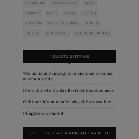
MUSIKTIPP
MÄNNERMODE
NEWS
PARFUM
PARIS
PRADA
SCHUHE
SNEAKER
TASCHEN VERLAG
UHREN
UNIQLO
WIRTSCHAFT
WOCHENRÜCKBLICK
NEUESTE BEITRÄGE
Warum man Kampagnen manchmal zweimal
ansehen sollte
Der schönste Kontrollverlust des Sommers
Oldtimer können mehr als schön aussehen
Pfingsten in Pastell
EINE LIEBESERKLÄRUNG AN MARSEILLE