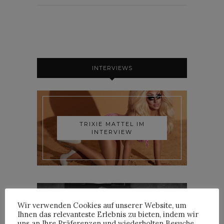
INTERVIEWS
TRIXIE MATTEL IM
INTERVIEW
Wir verwenden Cookies auf unserer Website, um
Ihnen das relevanteste Erlebnis zu bieten, indem wir
YOANN LEMOINE AKA
uns an Ihre Präferenzen und wiederholten Besuche