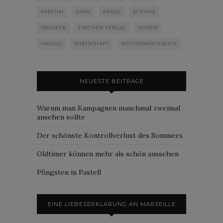
PARFUM
PARIS
PRADA
SCHUHE
SNEAKER
TASCHEN VERLAG
UHREN
UNIQLO
WIRTSCHAFT
WOCHENRÜCKBLICK
NEUESTE BEITRÄGE
Warum man Kampagnen manchmal zweimal
ansehen sollte
Der schönste Kontrollverlust des Sommers
Oldtimer können mehr als schön aussehen
Pfingsten in Pastell
EINE LIEBESERKLÄRUNG AN MARSEILLE