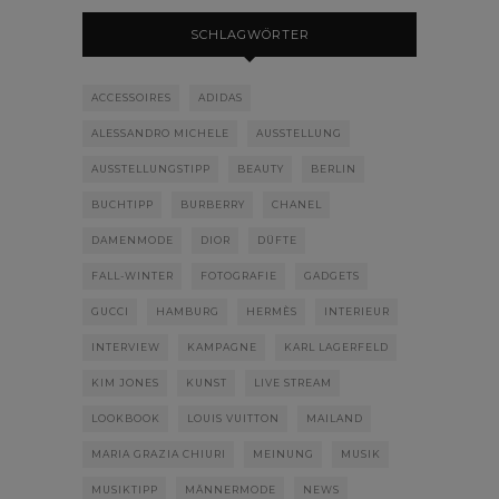
SCHLAGWÖRTER
ACCESSOIRES
ADIDAS
ALESSANDRO MICHELE
AUSSTELLUNG
AUSSTELLUNGSTIPP
BEAUTY
BERLIN
BUCHTIPP
BURBERRY
CHANEL
DAMENMODE
DIOR
DÜFTE
FALL-WINTER
FOTOGRAFIE
GADGETS
GUCCI
HAMBURG
HERMÈS
INTERIEUR
INTERVIEW
KAMPAGNE
KARL LAGERFELD
KIM JONES
KUNST
LIVE STREAM
LOOKBOOK
LOUIS VUITTON
MAILAND
MARIA GRAZIA CHIURI
MEINUNG
MUSIK
MUSIKTIPP
MÄNNERMODE
NEWS