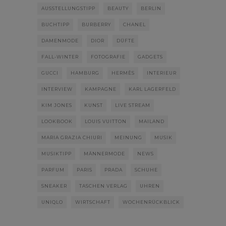
AUSSTELLUNGSTIPP
BEAUTY
BERLIN
BUCHTIPP
BURBERRY
CHANEL
DAMENMODE
DIOR
DÜFTE
FALL-WINTER
FOTOGRAFIE
GADGETS
GUCCI
HAMBURG
HERMÈS
INTERIEUR
INTERVIEW
KAMPAGNE
KARL LAGERFELD
KIM JONES
KUNST
LIVE STREAM
LOOKBOOK
LOUIS VUITTON
MAILAND
MARIA GRAZIA CHIURI
MEINUNG
MUSIK
MUSIKTIPP
MÄNNERMODE
NEWS
PARFUM
PARIS
PRADA
SCHUHE
SNEAKER
TASCHEN VERLAG
UHREN
UNIQLO
WIRTSCHAFT
WOCHENRÜCKBLICK