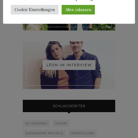
ROOSEVELT IM INTERVIEW
Cookie Einstellungen
Alles zulassen
LÉON IM INTERVIEW
SCHLAGWÖRTER
ACCESSOIRES
ADIDAS
ALESSANDRO MICHELE
AUSSTELLUNG