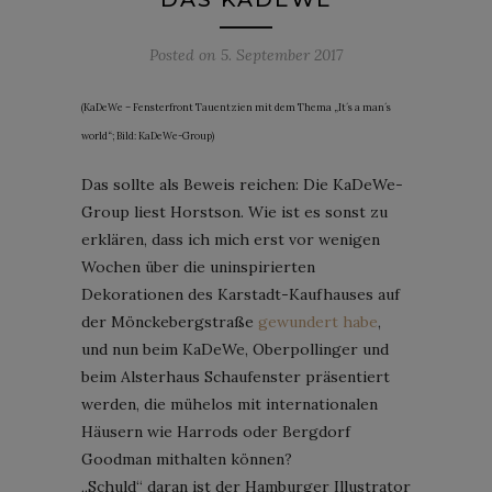
Posted on
5. September 2017
(KaDeWe – Fensterfront Tauentzien mit dem Thema „It´s a man´s
world“; Bild: KaDeWe-Group)
Das sollte als Beweis reichen: Die KaDeWe-
Group liest Horstson. Wie ist es sonst zu
erklären, dass ich mich erst vor wenigen
Wochen über die uninspirierten
Dekorationen des Karstadt-Kaufhauses auf
der Mönckebergstraße
gewundert habe
,
und nun beim KaDeWe, Oberpollinger und
beim Alsterhaus Schaufenster präsentiert
werden, die mühelos mit internationalen
Häusern wie Harrods oder Bergdorf
Goodman mithalten können?
„Schuld“ daran ist der Hamburger Illustrator