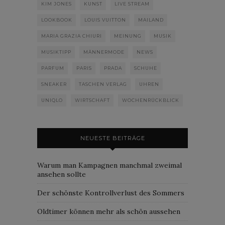
KIM JONES
KUNST
LIVE STREAM
LOOKBOOK
LOUIS VUITTON
MAILAND
MARIA GRAZIA CHIURI
MEINUNG
MUSIK
MUSIKTIPP
MÄNNERMODE
NEWS
PARFUM
PARIS
PRADA
SCHUHE
SNEAKER
TASCHEN VERLAG
UHREN
UNIQLO
WIRTSCHAFT
WOCHENRÜCKBLICK
NEUESTE BEITRÄGE
Warum man Kampagnen manchmal zweimal
ansehen sollte
Der schönste Kontrollverlust des Sommers
Oldtimer können mehr als schön aussehen