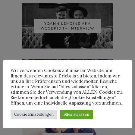
YOANN LEMOINE AKA
WOODKID IM INTERVIEW
Wir verwenden Cookies auf unserer Website, um
Ihnen das relevanteste Erlebnis zu bieten, indem wir
uns an Ihre Präferenzen und wiederholten Besuche
ROOSEVELT IM INTERVIEW
erinnern. Wenn Sie auf "Alles zulassen“ klicken,
stimmen Sie der Verwendung von ALLEN Cookies zu.
Sie können jedoch auch die „Cookie Einstellungen“
öffnen, um eine individuelle Anpassung vorzunehmen..
Cookie Einstellungen
Alles zulassen