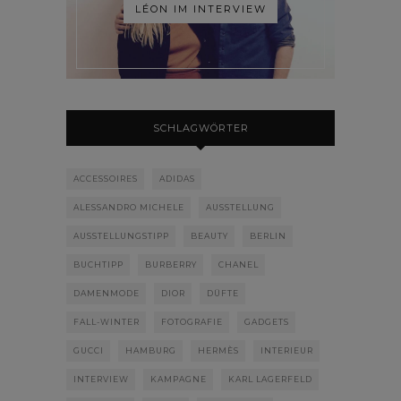
LÉON IM INTERVIEW
SCHLAGWÖRTER
ACCESSOIRES
ADIDAS
ALESSANDRO MICHELE
AUSSTELLUNG
AUSSTELLUNGSTIPP
BEAUTY
BERLIN
BUCHTIPP
BURBERRY
CHANEL
DAMENMODE
DIOR
DÜFTE
FALL-WINTER
FOTOGRAFIE
GADGETS
GUCCI
HAMBURG
HERMÈS
INTERIEUR
INTERVIEW
KAMPAGNE
KARL LAGERFELD