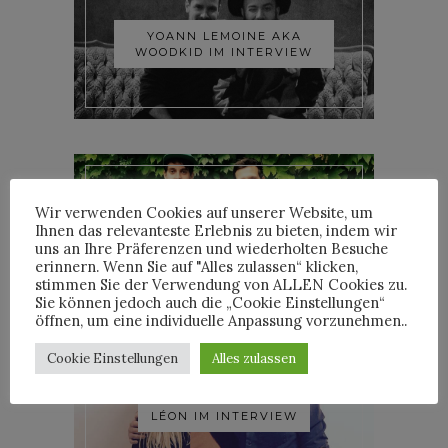
YOANN LEMOINE AKA
WOODKID IM INTERVIEW
Wir verwenden Cookies auf unserer Website, um
Ihnen das relevanteste Erlebnis zu bieten, indem wir
ROOSEVELT IM INTERVIEW
uns an Ihre Präferenzen und wiederholten Besuche
erinnern. Wenn Sie auf "Alles zulassen“ klicken,
stimmen Sie der Verwendung von ALLEN Cookies zu.
Sie können jedoch auch die „Cookie Einstellungen“
öffnen, um eine individuelle Anpassung vorzunehmen..
Cookie Einstellungen
Alles zulassen
LÉON IM INTERVIEW