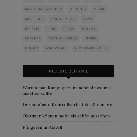
MARIA GRAZIA CHIURI
MEINUNG
MUSIK
MUSIKTIPP
MÄNNERMODE
NEWS
PARFUM
PARIS
PRADA
SCHUHE
SNEAKER
TASCHEN VERLAG
UHREN
UNIQLO
WIRTSCHAFT
WOCHENRÜCKBLICK
NEUESTE BEITRÄGE
Warum man Kampagnen manchmal zweimal
ansehen sollte
Der schönste Kontrollverlust des Sommers
Oldtimer können mehr als schön aussehen
Pfingsten in Pastell