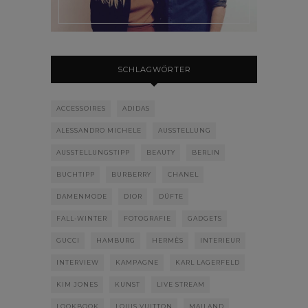
SCHLAGWÖRTER
ACCESSOIRES
ADIDAS
ALESSANDRO MICHELE
AUSSTELLUNG
AUSSTELLUNGSTIPP
BEAUTY
BERLIN
BUCHTIPP
BURBERRY
CHANEL
DAMENMODE
DIOR
DÜFTE
FALL-WINTER
FOTOGRAFIE
GADGETS
GUCCI
HAMBURG
HERMÈS
INTERIEUR
INTERVIEW
KAMPAGNE
KARL LAGERFELD
KIM JONES
KUNST
LIVE STREAM
LOOKBOOK
LOUIS VUITTON
MAILAND