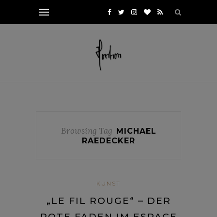
Browsing Tag
MICHAEL
RAEDECKER
KUNST
„LE FIL ROUGE“ – DER
ROTE FADEN IM ESPACE