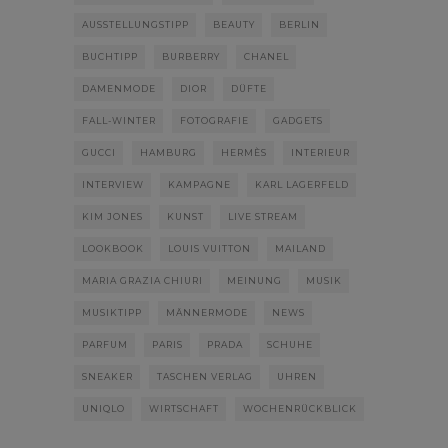
AUSSTELLUNGSTIPP
BEAUTY
BERLIN
BUCHTIPP
BURBERRY
CHANEL
DAMENMODE
DIOR
DÜFTE
FALL-WINTER
FOTOGRAFIE
GADGETS
GUCCI
HAMBURG
HERMÈS
INTERIEUR
INTERVIEW
KAMPAGNE
KARL LAGERFELD
KIM JONES
KUNST
LIVE STREAM
LOOKBOOK
LOUIS VUITTON
MAILAND
MARIA GRAZIA CHIURI
MEINUNG
MUSIK
MUSIKTIPP
MÄNNERMODE
NEWS
PARFUM
PARIS
PRADA
SCHUHE
SNEAKER
TASCHEN VERLAG
UHREN
UNIQLO
WIRTSCHAFT
WOCHENRÜCKBLICK