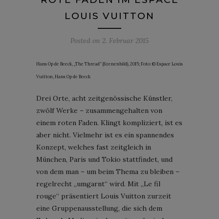
LOUIS VUITTON
Posted on
2. Februar 2015
Hans Op de Beeck, „The Thread“ (Szenenbild), 2015; Foto: © Espace Louis
Vuitton, Hans Op de Beeck
Drei Orte, acht zeitgenössische Künstler,
zwölf Werke – zusammengehalten von
einem roten Faden. Klingt kompliziert, ist es
aber nicht. Vielmehr ist es ein spannendes
Konzept, welches fast zeitgleich in
München, Paris und Tokio stattfindet, und
von dem man – um beim Thema zu bleiben –
regelrecht „umgarnt“ wird. Mit „Le fil
rouge“ präsentiert Louis Vuitton zurzeit
eine Gruppenausstellung, die sich dem