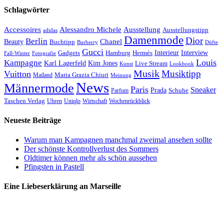
Schlagwörter
Accessoires
Ausstellung
Alessandro Michele
Ausstellungstipp
adidas
Damenmode
Dior
Berlin
Chanel
Beauty
Buchtipp
Düfte
Burberry
Gucci
Interieur
Hamburg
Hermès
Interview
Gadgets
Fall-Winter
Fotografie
Louis
Kampagne
Karl Lagerfeld
Kim Jones
Live Stream
Kunst
Lookbook
Musik
Musiktipp
Vuitton
Maria Grazia Chiuri
Mailand
Meinung
News
Männermode
Paris
Sneaker
Prada
Schuhe
Parfum
Taschen Verlag
Uhren
Uniqlo
Wirtschaft
Wochenrückblick
Neueste Beiträge
Warum man Kampagnen manchmal zweimal ansehen sollte
Der schönste Kontrollverlust des Sommers
Oldtimer können mehr als schön aussehen
Pfingsten in Pastell
Eine Liebeserklärung an Marseille