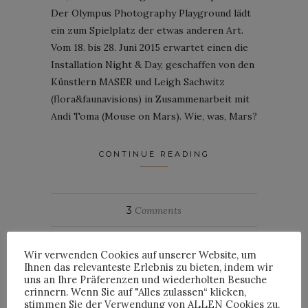
Der Olympus Photography Playground lädt
ein zum Spielplatz der etwas anderen Art.
Vom 18. bis 28. Juni 2015 erwartet einen die
Installation Night & Day, geschaffen von den
Künstlern MASER und Leigh Sachwitz
(flora&faunavisions) in Zusammenarbeit mit
Andi Toma (Mouse on Mars). Wie, was, Mars?
CONTINUE READING
3
Comments
By
JULIAN
Wir verwenden Cookies auf unserer Website, um
Ihnen das relevanteste Erlebnis zu bieten, indem wir
uns an Ihre Präferenzen und wiederholten Besuche
erinnern. Wenn Sie auf "Alles zulassen“ klicken,
stimmen Sie der Verwendung von ALLEN Cookies zu.