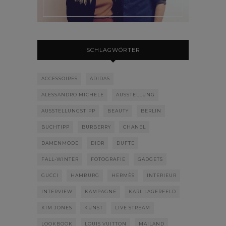
SCHLAGWÖRTER
ACCESSOIRES
ADIDAS
ALESSANDRO MICHELE
AUSSTELLUNG
AUSSTELLUNGSTIPP
BEAUTY
BERLIN
BUCHTIPP
BURBERRY
CHANEL
DAMENMODE
DIOR
DÜFTE
FALL-WINTER
FOTOGRAFIE
GADGETS
GUCCI
HAMBURG
HERMÈS
INTERIEUR
INTERVIEW
KAMPAGNE
KARL LAGERFELD
KIM JONES
KUNST
LIVE STREAM
LOOKBOOK
LOUIS VUITTON
MAILAND