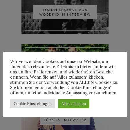
YOANN LEMOINE AKA
WOODKID IM INTERVIEW
Wir verwenden Cookies auf unserer Website, um
Ihnen das relevanteste Erlebnis zu bieten, indem wir
ROOSEVELT IM INTERVIEW
uns an Ihre Präferenzen und wiederholten Besuche
erinnern. Wenn Sie auf "Alles zulassen“ klicken,
stimmen Sie der Verwendung von ALLEN Cookies zu.
Sie können jedoch auch die „Cookie Einstellungen“
öffnen, um eine individuelle Anpassung vorzunehmen..
Cookie Einstellungen
Alles zulassen
LÉON IM INTERVIEW