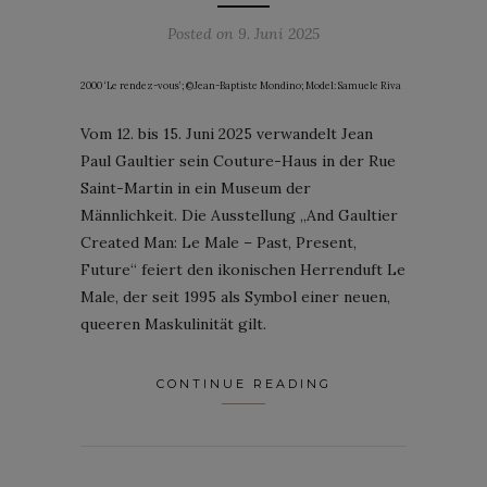
Posted on
9. Juni 2025
2000 ‘Le rendez-vous’; ©Jean-Baptiste Mondino; Model: Samuele Riva
Vom 12. bis 15. Juni 2025 verwandelt Jean
Paul Gaultier sein Couture-Haus in der Rue
Saint-Martin in ein Museum der
Männlichkeit. Die Ausstellung „And Gaultier
Created Man: Le Male – Past, Present,
Future“ feiert den ikonischen Herrenduft Le
Male, der seit 1995 als Symbol einer neuen,
queeren Maskulinität gilt.
CONTINUE READING