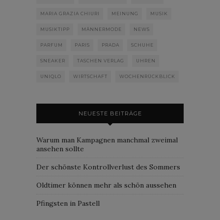
MARIA GRAZIA CHIURI
MEINUNG
MUSIK
MUSIKTIPP
MÄNNERMODE
NEWS
PARFUM
PARIS
PRADA
SCHUHE
SNEAKER
TASCHEN VERLAG
UHREN
UNIQLO
WIRTSCHAFT
WOCHENRÜCKBLICK
NEUESTE BEITRÄGE
Warum man Kampagnen manchmal zweimal
ansehen sollte
Der schönste Kontrollverlust des Sommers
Oldtimer können mehr als schön aussehen
Pfingsten in Pastell