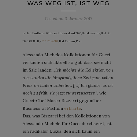
WAS WEG IST, IST WEG
Posted on
3. Januar 2017
Berlin, Kaufhaus, Winterschlussverkauf 1990; Bundesarchiv, Bild 183-
1990-0108-311 /
CC-BY-SA 3.0
; Bild: Grimm, Peer
Alessando Micheles Kollektionen für Gucci
verkaufen sich aktuell so gut, dass sie nicht
im Sale landen:
„Ich möchte die Kollektion von
Alessandro die längstmögliche Zeit zum vollen
Preis im Laden anbieten. […] Ich glaube, es ist
noch zu früh, sie jetzt runterzusetzen“
, wie
Gucci-Chef Marco Bizzarri gegenüber
Business of Fashion
erklärte
.
Das, was Bizzarri bei den Kollektionen von
Alessando Michele für Gucci durchsetzt, ist
ein radikaler Luxus, den sich kaum ein