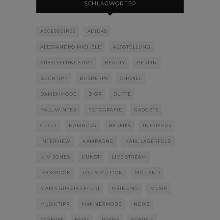
SCHLAGWÖRTER
ACCESSOIRES
ADIDAS
ALESSANDRO MICHELE
AUSSTELLUNG
AUSSTELLUNGSTIPP
BEAUTY
BERLIN
BUCHTIPP
BURBERRY
CHANEL
DAMENMODE
DIOR
DÜFTE
FALL-WINTER
FOTOGRAFIE
GADGETS
GUCCI
HAMBURG
HERMÈS
INTERIEUR
INTERVIEW
KAMPAGNE
KARL LAGERFELD
KIM JONES
KUNST
LIVE STREAM
LOOKBOOK
LOUIS VUITTON
MAILAND
MARIA GRAZIA CHIURI
MEINUNG
MUSIK
MUSIKTIPP
MÄNNERMODE
NEWS
PARFUM
PARIS
PRADA
SCHUHE