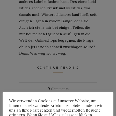
anderes Label erlauben kann. Des einen Leid
ist des anderen Freud‘ und so ist das, was
damals noch Winterschlussverkauf hieß, seit
einigen Tagen in vollem Gange: der Sale.
Auch ich stelle mir bei einigen Teilen, die
mir bei meinen täglichen Ausflügen in die
Welt der Onlineshops begegnen, die Frage,
ob ich jetzt noch schnell zuschlagen sollte?
Denn: Was weg ist, ist weg.
CONTINUE READING
9
Comments
Wir verwenden Cookies auf unserer Website, um
By
BLOMQUIST
Ihnen das relevanteste Erlebnis zu bieten, indem wir
uns an Ihre Präferenzen und wiederholten Besuche
erinnern. Wenn Sie auf "Alles zulassen“ klicken,