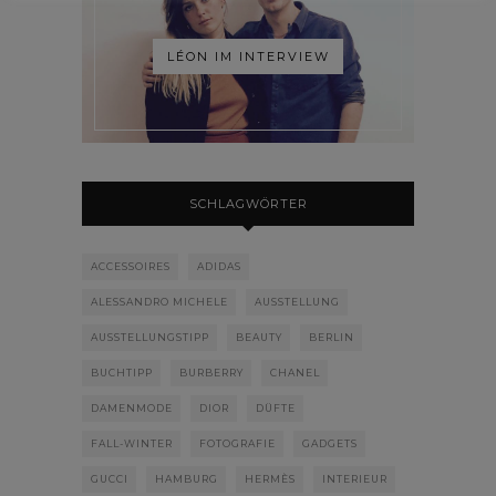
LÉON IM INTERVIEW
SCHLAGWÖRTER
ACCESSOIRES
ADIDAS
ALESSANDRO MICHELE
AUSSTELLUNG
AUSSTELLUNGSTIPP
BEAUTY
BERLIN
BUCHTIPP
BURBERRY
CHANEL
DAMENMODE
DIOR
DÜFTE
FALL-WINTER
FOTOGRAFIE
GADGETS
GUCCI
HAMBURG
HERMÈS
INTERIEUR