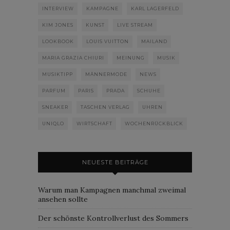
INTERVIEW
KAMPAGNE
KARL LAGERFELD
KIM JONES
KUNST
LIVE STREAM
LOOKBOOK
LOUIS VUITTON
MAILAND
MARIA GRAZIA CHIURI
MEINUNG
MUSIK
MUSIKTIPP
MÄNNERMODE
NEWS
PARFUM
PARIS
PRADA
SCHUHE
SNEAKER
TASCHEN VERLAG
UHREN
UNIQLO
WIRTSCHAFT
WOCHENRÜCKBLICK
NEUESTE BEITRÄGE
Warum man Kampagnen manchmal zweimal
ansehen sollte
Der schönste Kontrollverlust des Sommers