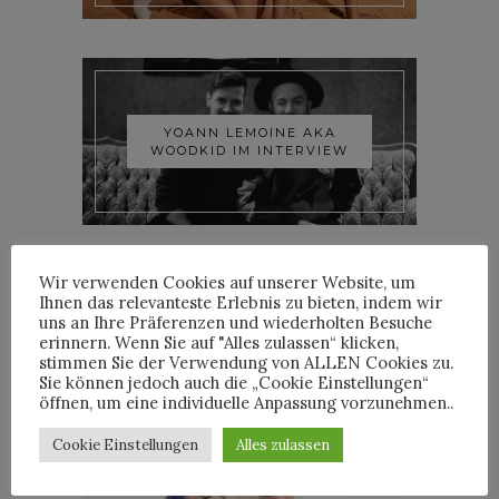
YOANN LEMOINE AKA
WOODKID IM INTERVIEW
Wir verwenden Cookies auf unserer Website, um
Ihnen das relevanteste Erlebnis zu bieten, indem wir
uns an Ihre Präferenzen und wiederholten Besuche
erinnern. Wenn Sie auf "Alles zulassen“ klicken,
ROOSEVELT IM INTERVIEW
stimmen Sie der Verwendung von ALLEN Cookies zu.
Sie können jedoch auch die „Cookie Einstellungen“
öffnen, um eine individuelle Anpassung vorzunehmen..
Cookie Einstellungen
Alles zulassen