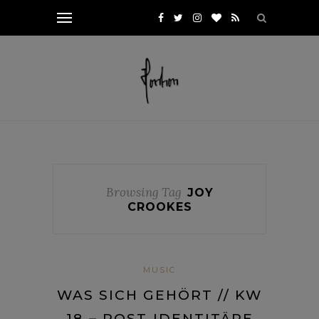
Browsing Tag
JOY
CROOKES
MUSIC
WAS SICH GEHÖRT // KW
18 – POST-IDENTITÄRE