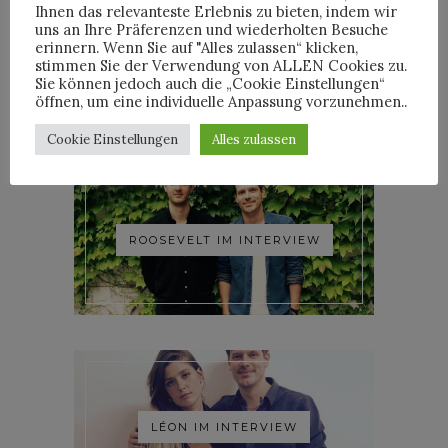
Ihnen das relevanteste Erlebnis zu bieten, indem wir
uns an Ihre Präferenzen und wiederholten Besuche
erinnern. Wenn Sie auf "Alles zulassen“ klicken,
YOANN LEMOINE AKA
stimmen Sie der Verwendung von ALLEN Cookies zu.
WOODKID IM INTERVIEW
Sie können jedoch auch die „Cookie Einstellungen“
öffnen, um eine individuelle Anpassung vorzunehmen..
Cookie Einstellungen
Alles zulassen
ROOSEVELT IM INTERVIEW
LÉON IM INTERVIEW