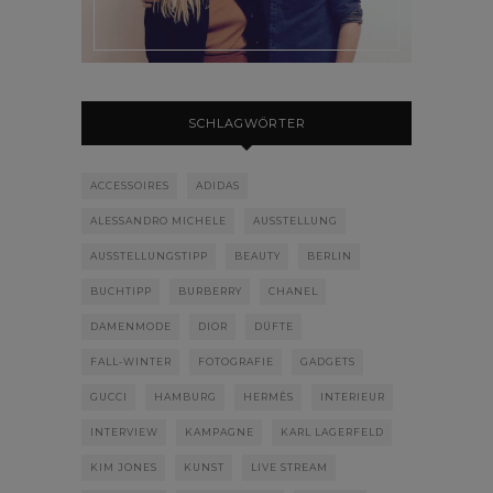
SCHLAGWÖRTER
ACCESSOIRES
ADIDAS
ALESSANDRO MICHELE
AUSSTELLUNG
AUSSTELLUNGSTIPP
BEAUTY
BERLIN
BUCHTIPP
BURBERRY
CHANEL
DAMENMODE
DIOR
DÜFTE
FALL-WINTER
FOTOGRAFIE
GADGETS
GUCCI
HAMBURG
HERMÈS
INTERIEUR
INTERVIEW
KAMPAGNE
KARL LAGERFELD
KIM JONES
KUNST
LIVE STREAM