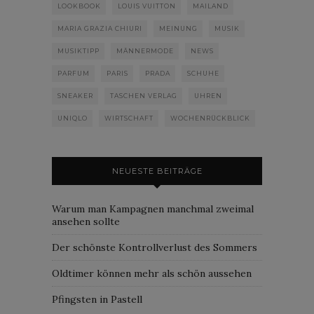
LOOKBOOK
LOUIS VUITTON
MAILAND
MARIA GRAZIA CHIURI
MEINUNG
MUSIK
MUSIKTIPP
MÄNNERMODE
NEWS
PARFUM
PARIS
PRADA
SCHUHE
SNEAKER
TASCHEN VERLAG
UHREN
UNIQLO
WIRTSCHAFT
WOCHENRÜCKBLICK
NEUESTE BEITRÄGE
Warum man Kampagnen manchmal zweimal
ansehen sollte
Der schönste Kontrollverlust des Sommers
Oldtimer können mehr als schön aussehen
Pfingsten in Pastell