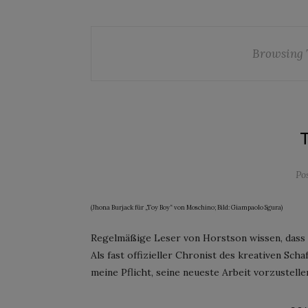
Browsing 
Po
(Jhona Burjack für „Toy Boy“ von Moschino; Bild: Giampaolo Sgura)
Regelmäßige Leser von Horstson wissen, dass i
Als fast offizieller Chronist des kreativen Sc
meine Pflicht, seine neueste Arbeit vorzustell