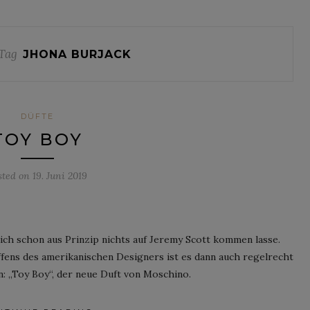
Tag
JHONA BURJACK
DÜFTE
TOY BOY
sted on
19. Juni 2019
ch schon aus Prinzip nichts auf Jeremy Scott kommen lasse.
haffens des amerikanischen Designers ist es dann auch regelrecht
en: „Toy Boy“, der neue Duft von Moschino.