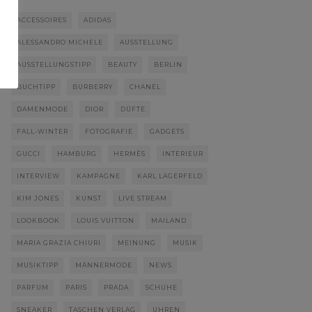
ACCESSOIRES
ADIDAS
ALESSANDRO MICHELE
AUSSTELLUNG
AUSSTELLUNGSTIPP
BEAUTY
BERLIN
BUCHTIPP
BURBERRY
CHANEL
DAMENMODE
DIOR
DÜFTE
FALL-WINTER
FOTOGRAFIE
GADGETS
GUCCI
HAMBURG
HERMÈS
INTERIEUR
INTERVIEW
KAMPAGNE
KARL LAGERFELD
KIM JONES
KUNST
LIVE STREAM
LOOKBOOK
LOUIS VUITTON
MAILAND
MARIA GRAZIA CHIURI
MEINUNG
MUSIK
MUSIKTIPP
MÄNNERMODE
NEWS
PARFUM
PARIS
PRADA
SCHUHE
SNEAKER
TASCHEN VERLAG
UHREN