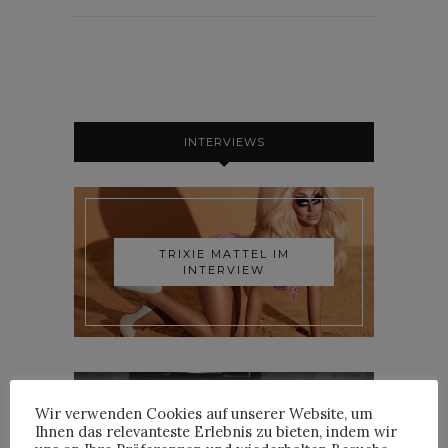
INTERVIEWS
TRIXIE MATTEL IM
INTERVIEW
Wir verwenden Cookies auf unserer Website, um
Ihnen das relevanteste Erlebnis zu bieten, indem wir
YOANN LEMOINE AKA