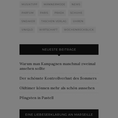
MUSIKTIPP
MÄNNERMODE
NEWS
PARFUM
PARIS
PRADA
SCHUHE
SNEAKER
TASCHEN VERLAG
UHREN
UNIQLO
WIRTSCHAFT
WOCHENRÜCKBLICK
NEUESTE BEITRÄGE
Warum man Kampagnen manchmal zweimal
ansehen sollte
Der schönste Kontrollverlust des Sommers
Oldtimer können mehr als schön aussehen
Pfingsten in Pastell
EINE LIEBESERKLÄRUNG AN MARSEILLE