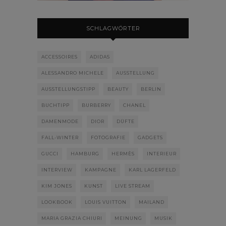
SCHLAGWÖRTER
ACCESSOIRES
ADIDAS
ALESSANDRO MICHELE
AUSSTELLUNG
AUSSTELLUNGSTIPP
BEAUTY
BERLIN
BUCHTIPP
BURBERRY
CHANEL
DAMENMODE
DIOR
DÜFTE
FALL-WINTER
FOTOGRAFIE
GADGETS
GUCCI
HAMBURG
HERMÈS
INTERIEUR
INTERVIEW
KAMPAGNE
KARL LAGERFELD
KIM JONES
KUNST
LIVE STREAM
LOOKBOOK
LOUIS VUITTON
MAILAND
MARIA GRAZIA CHIURI
MEINUNG
MUSIK