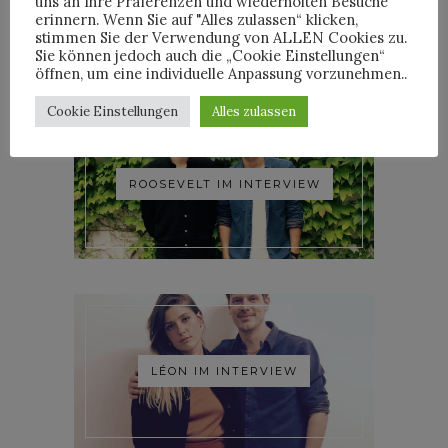
uns an Ihre Präferenzen und wiederholten Besuche
WOODKID IM INTERVIEW
erinnern. Wenn Sie auf "Alles zulassen“ klicken,
stimmen Sie der Verwendung von ALLEN Cookies zu.
Sie können jedoch auch die „Cookie Einstellungen“
öffnen, um eine individuelle Anpassung vorzunehmen..
Cookie Einstellungen
Alles zulassen
ROOSEVELT IM INTERVIEW
LÉON IM INTERVIEW