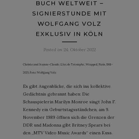
BUCH WELTWEIT –
SIGNIERSTUNDE MIT
WOLFGANG VOLZ
EXKLUSIV IN KÖLN
Posted on
24. Oktober 2022
Christo and Jeanne-Claude; L’Arc de Triomphe, Wrapped, Paris, 1961–
2021; Foto: Wolfgang Volz
Es gibt Augenblicke, die sich ins kollektive
Gedächtnis gebrannt haben: Die
Schauspielerin Marilyn Monroe singt John F.
Kennedy ein Geburtstagsständchen, am 9.
November 1989 öffnen sich die Grenzen der
DDR und Madonna gibt Britney Spears bei
den „MTV Video Music Awards“ einen Kuss.