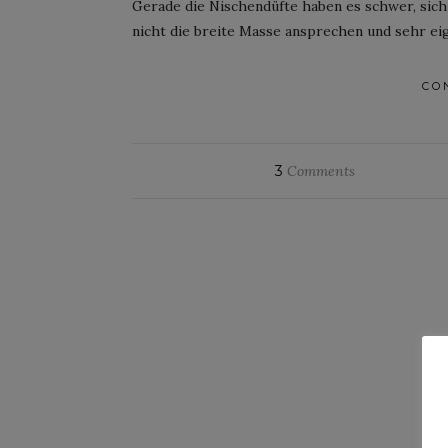
Gerade die Nischendüfte haben es schwer, sich
nicht die breite Masse ansprechen und sehr eig
CO
3
Comments