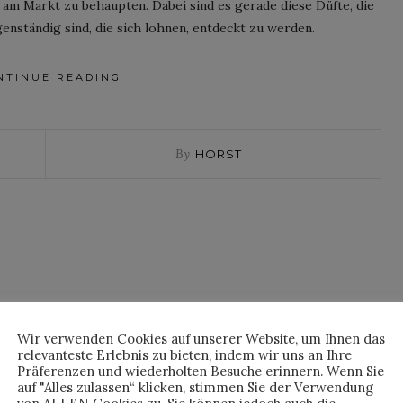
 am Markt zu behaupten. Dabei sind es gerade diese Düfte, die
enständig sind, die sich lohnen, entdeckt zu werden.
NTINUE READING
By
HORST
Wir verwenden Cookies auf unserer Website, um Ihnen das
relevanteste Erlebnis zu bieten, indem wir uns an Ihre
Präferenzen und wiederholten Besuche erinnern. Wenn Sie
auf "Alles zulassen“ klicken, stimmen Sie der Verwendung