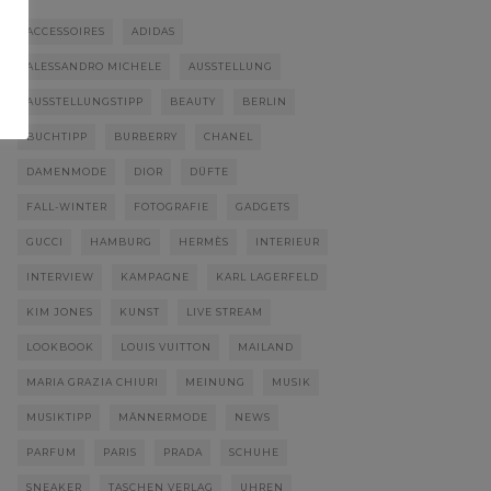
ACCESSOIRES
ADIDAS
ALESSANDRO MICHELE
AUSSTELLUNG
AUSSTELLUNGSTIPP
BEAUTY
BERLIN
BUCHTIPP
BURBERRY
CHANEL
DAMENMODE
DIOR
DÜFTE
FALL-WINTER
FOTOGRAFIE
GADGETS
GUCCI
HAMBURG
HERMÈS
INTERIEUR
INTERVIEW
KAMPAGNE
KARL LAGERFELD
KIM JONES
KUNST
LIVE STREAM
LOOKBOOK
LOUIS VUITTON
MAILAND
MARIA GRAZIA CHIURI
MEINUNG
MUSIK
MUSIKTIPP
MÄNNERMODE
NEWS
PARFUM
PARIS
PRADA
SCHUHE
SNEAKER
TASCHEN VERLAG
UHREN