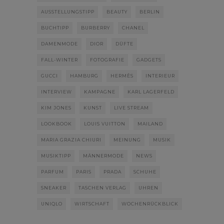
AUSSTELLUNGSTIPP
BEAUTY
BERLIN
BUCHTIPP
BURBERRY
CHANEL
DAMENMODE
DIOR
DÜFTE
FALL-WINTER
FOTOGRAFIE
GADGETS
GUCCI
HAMBURG
HERMÈS
INTERIEUR
INTERVIEW
KAMPAGNE
KARL LAGERFELD
KIM JONES
KUNST
LIVE STREAM
LOOKBOOK
LOUIS VUITTON
MAILAND
MARIA GRAZIA CHIURI
MEINUNG
MUSIK
MUSIKTIPP
MÄNNERMODE
NEWS
PARFUM
PARIS
PRADA
SCHUHE
SNEAKER
TASCHEN VERLAG
UHREN
UNIQLO
WIRTSCHAFT
WOCHENRÜCKBLICK