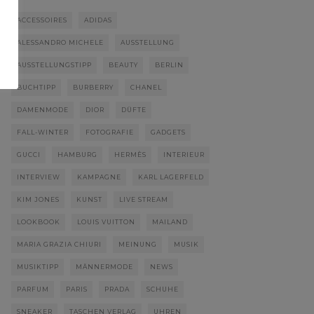
ACCESSOIRES
ADIDAS
ALESSANDRO MICHELE
AUSSTELLUNG
AUSSTELLUNGSTIPP
BEAUTY
BERLIN
BUCHTIPP
BURBERRY
CHANEL
DAMENMODE
DIOR
DÜFTE
FALL-WINTER
FOTOGRAFIE
GADGETS
GUCCI
HAMBURG
HERMÈS
INTERIEUR
INTERVIEW
KAMPAGNE
KARL LAGERFELD
KIM JONES
KUNST
LIVE STREAM
LOOKBOOK
LOUIS VUITTON
MAILAND
MARIA GRAZIA CHIURI
MEINUNG
MUSIK
MUSIKTIPP
MÄNNERMODE
NEWS
PARFUM
PARIS
PRADA
SCHUHE
SNEAKER
TASCHEN VERLAG
UHREN