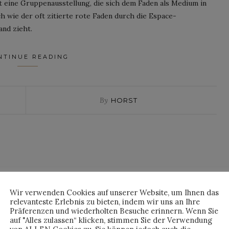
it eine Gruppenausstellung, die sich dem Faden als Medium in
h wie der oft zitierte rote Faden durch die Espace-
nd zieht.
NTINUE READING
By
HORST
Wir verwenden Cookies auf unserer Website, um Ihnen das
relevanteste Erlebnis zu bieten, indem wir uns an Ihre
Präferenzen und wiederholten Besuche erinnern. Wenn Sie
auf "Alles zulassen“ klicken, stimmen Sie der Verwendung