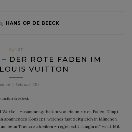
ag
HANS OP DE BEECK
KUNST
“ – DER ROTE FADEN IM
LOUIS VUITTON
ted on
2. Februar 2015
itton, Hans Op de Beeck
ölf Werke – zusammengehalten von einem roten Faden. Klingt
 ein spannendes Konzept, welches fast zeitgleich in München,
– um beim Thema zu bleiben – regelrecht „umgarnt“ wird. Mit