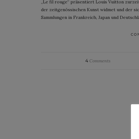
„Le fil rouge“ präsentiert Louis Vuitton zurze
der zeitgenössischen Kunst widmet und der sic
Sammlungen in Frankreich, Japan und Deutschla
CO
4
Comments