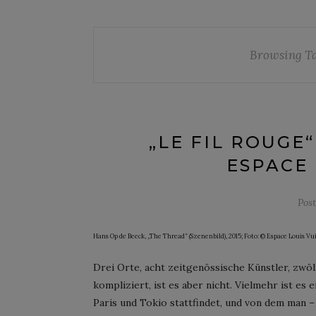
Browsing T
„LE FIL ROUGE
ESPACE 
Pos
Hans Op de Beeck, „The Thread“ (Szenenbild), 2015; Foto: © Espace Louis Vu
Drei Orte, acht zeitgenössische Künstler, zw
kompliziert, ist es aber nicht. Vielmehr ist es
Paris und Tokio stattfindet, und von dem man 