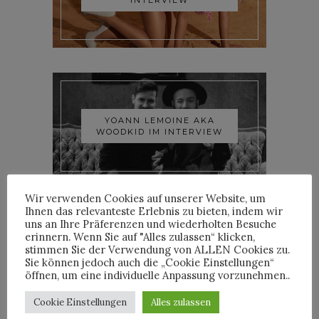
YOANN LEMOINE AKA
WOODKID IM INTERVIEW
Wir verwenden Cookies auf unserer Website, um
Ihnen das relevanteste Erlebnis zu bieten, indem wir
uns an Ihre Präferenzen und wiederholten Besuche
erinnern. Wenn Sie auf "Alles zulassen“ klicken,
stimmen Sie der Verwendung von ALLEN Cookies zu.
ROOSEVELT IM INTERVIEW
Sie können jedoch auch die „Cookie Einstellungen“
öffnen, um eine individuelle Anpassung vorzunehmen..
Cookie Einstellungen
Alles zulassen