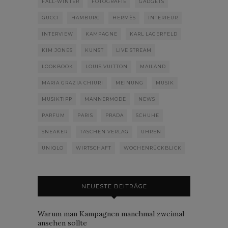
FALL-WINTER
FOTOGRAFIE
GADGETS
GUCCI
HAMBURG
HERMÈS
INTERIEUR
INTERVIEW
KAMPAGNE
KARL LAGERFELD
KIM JONES
KUNST
LIVE STREAM
LOOKBOOK
LOUIS VUITTON
MAILAND
MARIA GRAZIA CHIURI
MEINUNG
MUSIK
MUSIKTIPP
MÄNNERMODE
NEWS
PARFUM
PARIS
PRADA
SCHUHE
SNEAKER
TASCHEN VERLAG
UHREN
UNIQLO
WIRTSCHAFT
WOCHENRÜCKBLICK
NEUESTE BEITRÄGE
Warum man Kampagnen manchmal zweimal
ansehen sollte