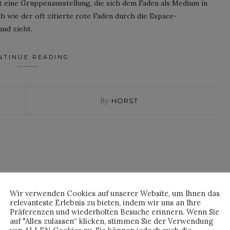
it eine Gruppenausstellung, die sich dem Faden als Medium in
h wie der oft zitierte rote Faden durch die Espace-
nd zieht.
NTINUE READING
By
HORST
Wir verwenden Cookies auf unserer Website, um Ihnen das
relevanteste Erlebnis zu bieten, indem wir uns an Ihre
Präferenzen und wiederholten Besuche erinnern. Wenn Sie
auf "Alles zulassen“ klicken, stimmen Sie der Verwendung