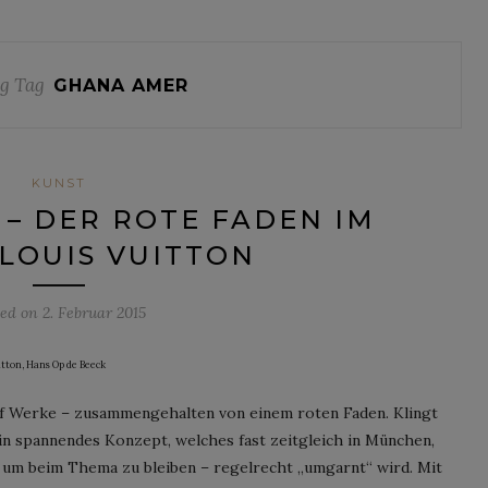
g Tag
GHANA AMER
KUNST
“ – DER ROTE FADEN IM
LOUIS VUITTON
ted on
2. Februar 2015
itton, Hans Op de Beeck
ölf Werke – zusammengehalten von einem roten Faden. Klingt
 ein spannendes Konzept, welches fast zeitgleich in München,
– um beim Thema zu bleiben – regelrecht „umgarnt“ wird. Mit