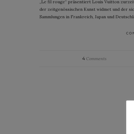
„Le fil rouge“ präsentiert Louis Vuitton zurze
der zeitgenössischen Kunst widmet und der sic
Sammlungen in Frankreich, Japan und Deutschla
CO
4
Comments