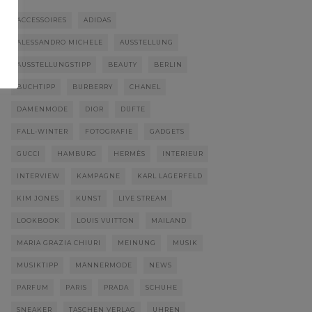
ACCESSOIRES
ADIDAS
ALESSANDRO MICHELE
AUSSTELLUNG
AUSSTELLUNGSTIPP
BEAUTY
BERLIN
BUCHTIPP
BURBERRY
CHANEL
DAMENMODE
DIOR
DÜFTE
FALL-WINTER
FOTOGRAFIE
GADGETS
GUCCI
HAMBURG
HERMÈS
INTERIEUR
INTERVIEW
KAMPAGNE
KARL LAGERFELD
KIM JONES
KUNST
LIVE STREAM
LOOKBOOK
LOUIS VUITTON
MAILAND
MARIA GRAZIA CHIURI
MEINUNG
MUSIK
MUSIKTIPP
MÄNNERMODE
NEWS
PARFUM
PARIS
PRADA
SCHUHE
SNEAKER
TASCHEN VERLAG
UHREN