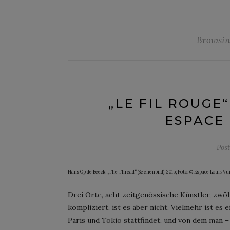
Browsin
„LE FIL ROUGE
ESPACE 
Pos
Hans Op de Beeck, „The Thread“ (Szenenbild), 2015; Foto: © Espace Louis Vu
Drei Orte, acht zeitgenössische Künstler, zw
kompliziert, ist es aber nicht. Vielmehr ist es
Paris und Tokio stattfindet, und von dem man 