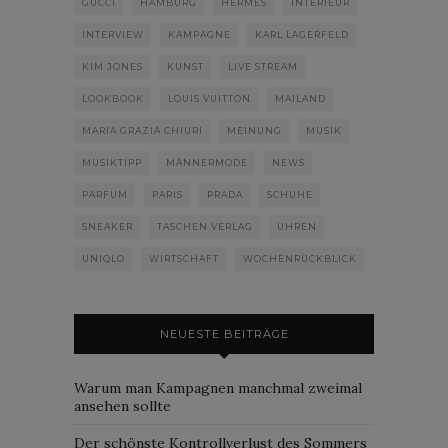
GUCCI
HAMBURG
HERMÈS
INTERIEUR
INTERVIEW
KAMPAGNE
KARL LAGERFELD
KIM JONES
KUNST
LIVE STREAM
LOOKBOOK
LOUIS VUITTON
MAILAND
MARIA GRAZIA CHIURI
MEINUNG
MUSIK
MUSIKTIPP
MÄNNERMODE
NEWS
PARFUM
PARIS
PRADA
SCHUHE
SNEAKER
TASCHEN VERLAG
UHREN
UNIQLO
WIRTSCHAFT
WOCHENRÜCKBLICK
NEUESTE BEITRÄGE
Warum man Kampagnen manchmal zweimal
ansehen sollte
Der schönste Kontrollverlust des Sommers