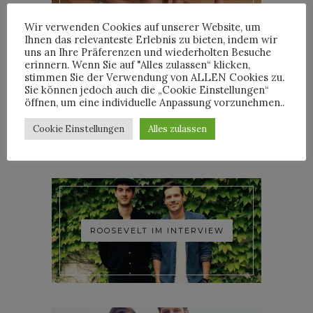
Wir verwenden Cookies auf unserer Website, um
Ihnen das relevanteste Erlebnis zu bieten, indem wir
uns an Ihre Präferenzen und wiederholten Besuche
erinnern. Wenn Sie auf "Alles zulassen“ klicken,
stimmen Sie der Verwendung von ALLEN Cookies zu.
Sie können jedoch auch die „Cookie Einstellungen“
YOANN LEMOINE AKA
öffnen, um eine individuelle Anpassung vorzunehmen..
WOODKID IM INTERVIEW
Cookie Einstellungen
Alles zulassen
ROOSEVELT IM INTERVIEW