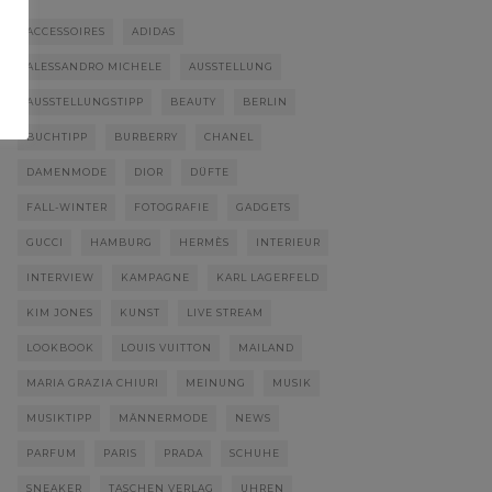
ACCESSOIRES
ADIDAS
ALESSANDRO MICHELE
AUSSTELLUNG
AUSSTELLUNGSTIPP
BEAUTY
BERLIN
BUCHTIPP
BURBERRY
CHANEL
DAMENMODE
DIOR
DÜFTE
FALL-WINTER
FOTOGRAFIE
GADGETS
GUCCI
HAMBURG
HERMÈS
INTERIEUR
INTERVIEW
KAMPAGNE
KARL LAGERFELD
KIM JONES
KUNST
LIVE STREAM
LOOKBOOK
LOUIS VUITTON
MAILAND
MARIA GRAZIA CHIURI
MEINUNG
MUSIK
MUSIKTIPP
MÄNNERMODE
NEWS
PARFUM
PARIS
PRADA
SCHUHE
SNEAKER
TASCHEN VERLAG
UHREN