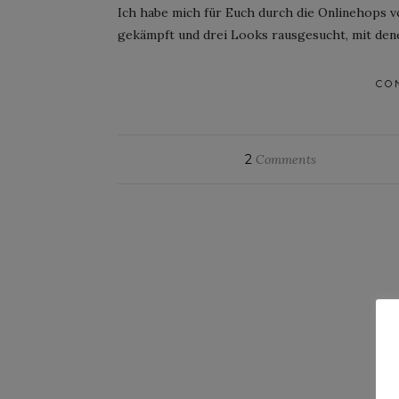
Ich habe mich für Euch durch die Onlinehops v
gekämpft und drei Looks rausgesucht, mit denen
CO
2
Comments