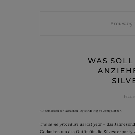
Browsing 
WAS SOLL
ANZIEH
SILV
Poste
Auf dem Boden der Tatsachen liegt eindeutig zu wenig Glitzer.
The same procedure as last year
– das Jahresend
Gedanken um das Outfit für die Silvesterparty