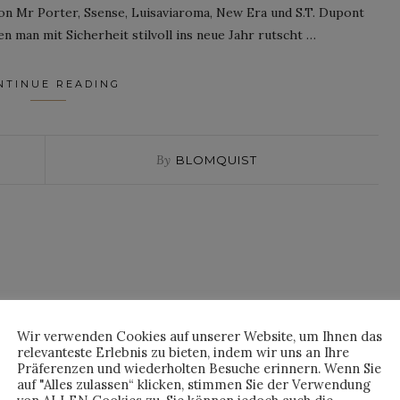
on Mr Porter, Ssense, Luisaviaroma, New Era und S.T. Dupont
 man mit Sicherheit stilvoll ins neue Jahr rutscht …
NTINUE READING
By
BLOMQUIST
Wir verwenden Cookies auf unserer Website, um Ihnen das
relevanteste Erlebnis zu bieten, indem wir uns an Ihre
Präferenzen und wiederholten Besuche erinnern. Wenn Sie
auf "Alles zulassen“ klicken, stimmen Sie der Verwendung