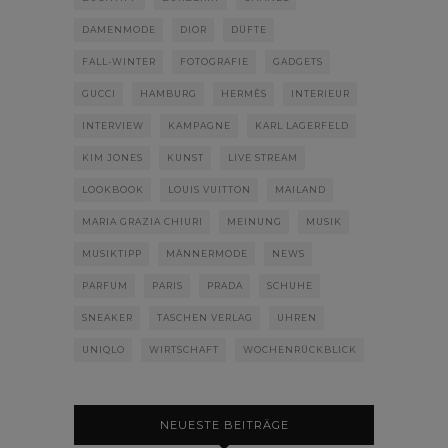
DAMENMODE
DIOR
DÜFTE
FALL-WINTER
FOTOGRAFIE
GADGETS
GUCCI
HAMBURG
HERMÈS
INTERIEUR
INTERVIEW
KAMPAGNE
KARL LAGERFELD
KIM JONES
KUNST
LIVE STREAM
LOOKBOOK
LOUIS VUITTON
MAILAND
MARIA GRAZIA CHIURI
MEINUNG
MUSIK
MUSIKTIPP
MÄNNERMODE
NEWS
PARFUM
PARIS
PRADA
SCHUHE
SNEAKER
TASCHEN VERLAG
UHREN
UNIQLO
WIRTSCHAFT
WOCHENRÜCKBLICK
NEUESTE BEITRÄGE