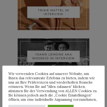
TRIXIE MATTEL IM
INTERVIEW
YOANN LEMOINE AKA
WOODKID IM INTERVIEW
Wir verwenden Cookies auf unserer Website, um
Ihnen das relevanteste Erlebnis zu bieten, indem wir
uns an Ihre Präferenzen und wiederholten Besuche
erinnern. Wenn Sie auf "Alles zulassen“ klicken,
stimmen Sie der Verwendung von ALLEN Cookies zu.
Sie können jedoch auch die „Cookie Einstellungen“
öffnen, um eine individuelle Anpassung vorzunehmen..
ROOSEVELT IM INTERVIEW