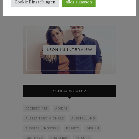
Cookie Einstellungen
Alles zulassen
LÉON IM INTERVIEW
SCHLAGWÖRTER
ACCESSOIRES
ADIDAS
ALESSANDRO MICHELE
AUSSTELLUNG
AUSSTELLUNGSTIPP
BEAUTY
BERLIN
BUCHTIPP
BURBERRY
CHANEL