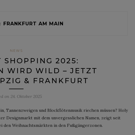
g
FRANKFURT AM MAIN
NEWS
T SHOPPING 2025:
 WIRD WILD – JETZT
IPZIG & FRANKFURT
ed on
24. Oktober 2025
in, Tannenzweigen und Blockflötenmusik riechen müssen? Holy
er Designmarkt mit dem unvergesslichen Namen, zeigt seit
 bei den Weihnachtsmärkten in den Fußgängerzonen.