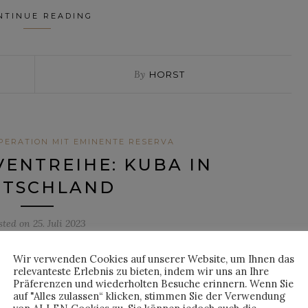
NTINUE READING
By
HORST
PERATION MIT EMINENTE RESERVA
ENTREIHE: KUBA IN
UTSCHLAND
sted on
25. Juli 2023
Wir verwenden Cookies auf unserer Website, um Ihnen das
relevanteste Erlebnis zu bieten, indem wir uns an Ihre
Präferenzen und wiederholten Besuche erinnern. Wenn Sie
Noch bis Anfang August 2023 verwandeln sich noch einige Viertel
auf "Alles zulassen“ klicken, stimmen Sie der Verwendung
Main in sogenannte „Barrio Cubano“, was so viel bedeutet wie