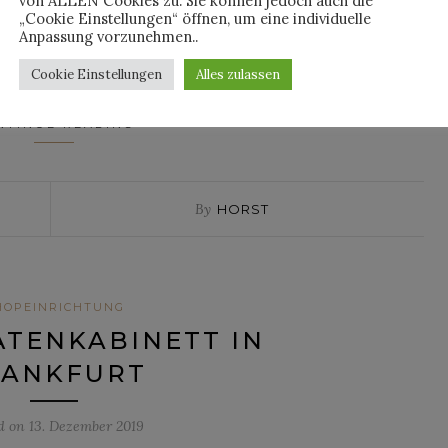
von ALLEN Cookies zu. Sie können jedoch auch die
„Cookie Einstellungen“ öffnen, um eine individuelle
er 80 Bars, Restaurants und Getränkefachgeschäfte, die sich
Anpassung vorzunehmen..
Lebensgefühl und Eminente Rum von der Karibikinsel der
indet sich also noch ein paar Tage vor der eigenen Haustür …
Cookie Einstellungen
Alles zulassen
NTINUE READING
By
HORST
HOPEINRICHTUNG
ÄTENKABINETT IN
RANKFURT
ed on
13. Dezember 2019