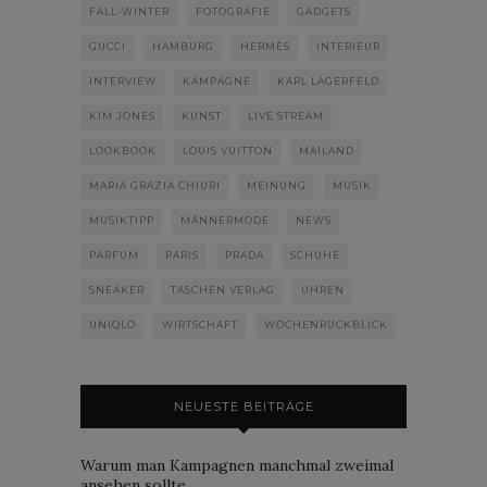
FALL-WINTER
FOTOGRAFIE
GADGETS
GUCCI
HAMBURG
HERMÈS
INTERIEUR
INTERVIEW
KAMPAGNE
KARL LAGERFELD
KIM JONES
KUNST
LIVE STREAM
LOOKBOOK
LOUIS VUITTON
MAILAND
MARIA GRAZIA CHIURI
MEINUNG
MUSIK
MUSIKTIPP
MÄNNERMODE
NEWS
PARFUM
PARIS
PRADA
SCHUHE
SNEAKER
TASCHEN VERLAG
UHREN
UNIQLO
WIRTSCHAFT
WOCHENRÜCKBLICK
NEUESTE BEITRÄGE
Warum man Kampagnen manchmal zweimal
ansehen sollte