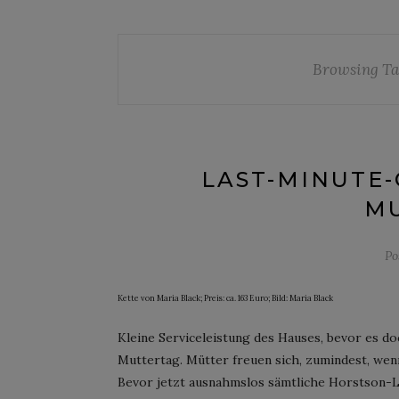
Browsing Ta
LAST-MINUTE
M
Po
Kette von Maria Black; Preis: ca. 163 Euro; Bild: Maria Black
Kleine Serviceleistung des Hauses, bevor es do
Muttertag. Mütter freuen sich, zumindest, wen
Bevor jetzt ausnahmslos sämtliche Horstson-Le