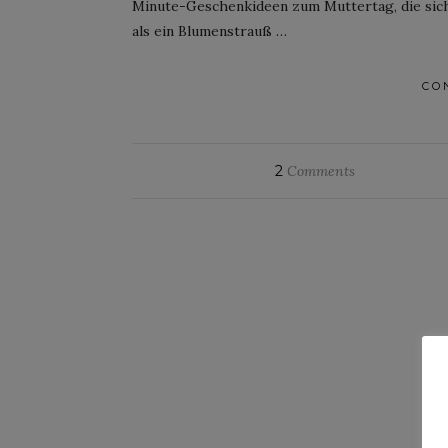
Minute-Geschenkideen zum Muttertag, die siche
als ein Blumenstrauß …
CO
2
Comments