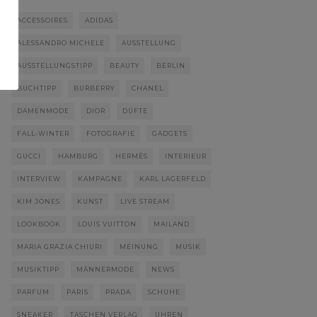
ACCESSOIRES
ADIDAS
ALESSANDRO MICHELE
AUSSTELLUNG
AUSSTELLUNGSTIPP
BEAUTY
BERLIN
BUCHTIPP
BURBERRY
CHANEL
DAMENMODE
DIOR
DÜFTE
FALL-WINTER
FOTOGRAFIE
GADGETS
GUCCI
HAMBURG
HERMÈS
INTERIEUR
INTERVIEW
KAMPAGNE
KARL LAGERFELD
KIM JONES
KUNST
LIVE STREAM
LOOKBOOK
LOUIS VUITTON
MAILAND
MARIA GRAZIA CHIURI
MEINUNG
MUSIK
MUSIKTIPP
MÄNNERMODE
NEWS
PARFUM
PARIS
PRADA
SCHUHE
SNEAKER
TASCHEN VERLAG
UHREN