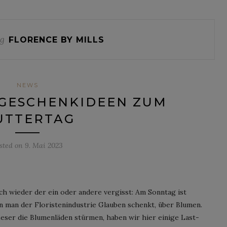
g
FLORENCE BY MILLS
NEWS
-GESCHENKIDEEN ZUM
UTTERTAG
sted on
9. Mai 2023
ch wieder der ein oder andere vergisst: Am Sonntag ist
n man der Floristenindustrie Glauben schenkt, über Blumen.
ser die Blumenläden stürmen, haben wir hier einige Last-