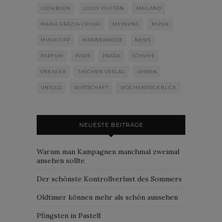
LOOKBOOK
LOUIS VUITTON
MAILAND
MARIA GRAZIA CHIURI
MEINUNG
MUSIK
MUSIKTIPP
MÄNNERMODE
NEWS
PARFUM
PARIS
PRADA
SCHUHE
SNEAKER
TASCHEN VERLAG
UHREN
UNIQLO
WIRTSCHAFT
WOCHENRÜCKBLICK
NEUESTE BEITRÄGE
Warum man Kampagnen manchmal zweimal
ansehen sollte
Der schönste Kontrollverlust des Sommers
Oldtimer können mehr als schön aussehen
Pfingsten in Pastell