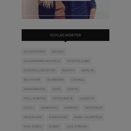
SCHLAGWÖRTER
ACCESSOIRES
ADIDAS
ALESSANDRO MICHELE
AUSSTELLUNG
AUSSTELLUNGSTIPP
BEAUTY
BERLIN
BUCHTIPP
BURBERRY
CHANEL
DAMENMODE
DIOR
DÜFTE
FALL-WINTER
FOTOGRAFIE
GADGETS
GUCCI
HAMBURG
HERMÈS
INTERIEUR
INTERVIEW
KAMPAGNE
KARL LAGERFELD
KIM JONES
KUNST
LIVE STREAM