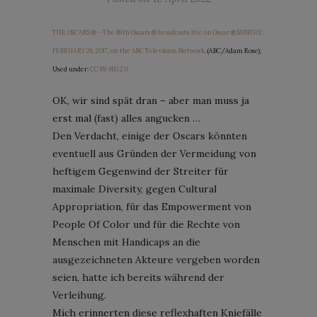
THE OSCARS ® – The 89th Oscars ® broadcasts live on Oscar ® SUNDAY,
FEBRUARY 26, 2017, on the ABC Television Network
. (ABC/Adam Rose);
Used under:
CC BY-ND 2.0
OK, wir sind spät dran – aber man muss ja
erst mal (fast) alles angucken …
Den Verdacht, einige der Oscars könnten
eventuell aus Gründen der Vermeidung von
heftigem Gegenwind der Streiter für
maximale Diversity, gegen Cultural
Appropriation, für das Empowerment von
People Of Color und für die Rechte von
Menschen mit Handicaps an die
ausgezeichneten Akteure vergeben worden
seien, hatte ich bereits während der
Verleihung.
Mich erinnerten diese reflexhaften Kniefälle