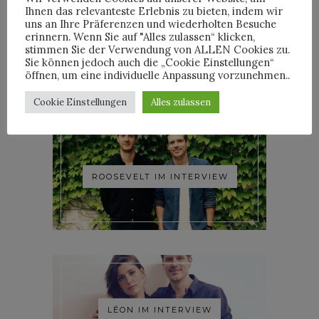
Ihnen das relevanteste Erlebnis zu bieten, indem wir
uns an Ihre Präferenzen und wiederholten Besuche
erinnern. Wenn Sie auf "Alles zulassen“ klicken,
YOANN LEMOINE AKA
stimmen Sie der Verwendung von ALLEN Cookies zu.
WOODKID IM INTERVIEW
Sie können jedoch auch die „Cookie Einstellungen“
öffnen, um eine individuelle Anpassung vorzunehmen..
Cookie Einstellungen
Alles zulassen
ROOSEVELT IM INTERVIEW
LÉON IM INTERVIEW