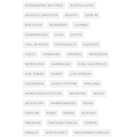
ALESSANDRO MICHELE
AUSSTELLUNG
AUSSTELLUNGSTIPP
BEAUTY
BERLIN
BUCHTIPP
BURBERRY
CHANEL
DAMENMODE
DIOR
DÜFTE
FALL-WINTER
FOTOGRAFIE
GADGETS
GUCCI
HAMBURG
HERMÈS
INTERIEUR
INTERVIEW
KAMPAGNE
KARL LAGERFELD
KIM JONES
KUNST
LIVE STREAM
LOOKBOOK
LOUIS VUITTON
MAILAND
MARIA GRAZIA CHIURI
MEINUNG
MUSIK
MUSIKTIPP
MÄNNERMODE
NEWS
PARFUM
PARIS
PRADA
SCHUHE
SNEAKER
TASCHEN VERLAG
UHREN
UNIQLO
WIRTSCHAFT
WOCHENRÜCKBLICK