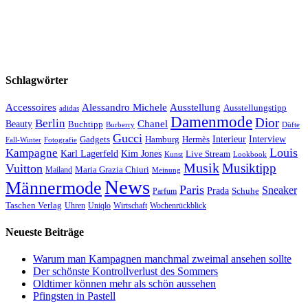
Schlagwörter
Accessoires
Ausstellung
Alessandro Michele
Ausstellungstipp
adidas
Damenmode
Dior
Berlin
Chanel
Beauty
Buchtipp
Düfte
Burberry
Gucci
Interieur
Hamburg
Hermès
Interview
Gadgets
Fall-Winter
Fotografie
Louis
Kampagne
Karl Lagerfeld
Kim Jones
Live Stream
Kunst
Lookbook
Musik
Musiktipp
Vuitton
Maria Grazia Chiuri
Mailand
Meinung
News
Männermode
Paris
Sneaker
Prada
Schuhe
Parfum
Taschen Verlag
Uhren
Uniqlo
Wirtschaft
Wochenrückblick
Neueste Beiträge
Warum man Kampagnen manchmal zweimal ansehen sollte
Der schönste Kontrollverlust des Sommers
Oldtimer können mehr als schön aussehen
Pfingsten in Pastell