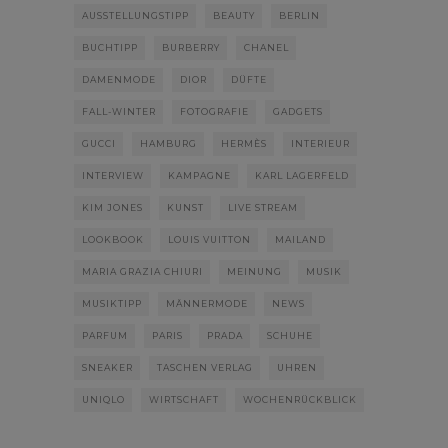
AUSSTELLUNGSTIPP
BEAUTY
BERLIN
BUCHTIPP
BURBERRY
CHANEL
DAMENMODE
DIOR
DÜFTE
FALL-WINTER
FOTOGRAFIE
GADGETS
GUCCI
HAMBURG
HERMÈS
INTERIEUR
INTERVIEW
KAMPAGNE
KARL LAGERFELD
KIM JONES
KUNST
LIVE STREAM
LOOKBOOK
LOUIS VUITTON
MAILAND
MARIA GRAZIA CHIURI
MEINUNG
MUSIK
MUSIKTIPP
MÄNNERMODE
NEWS
PARFUM
PARIS
PRADA
SCHUHE
SNEAKER
TASCHEN VERLAG
UHREN
UNIQLO
WIRTSCHAFT
WOCHENRÜCKBLICK