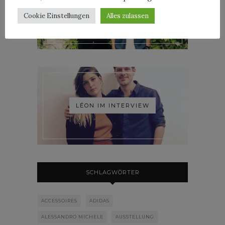
ROOSEVELT IM INTERVIEW
Cookie Einstellungen
Alles zulassen
LÉON IM INTERVIEW
SCHLAGWÖRTER
ACCESSOIRES
ADIDAS
ALESSANDRO MICHELE
AUSSTELLUNG