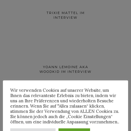
TRIXIE MATTEL IM
INTERVIEW
YOANN LEMOINE AKA
WOODKID IM INTERVIEW
Wir verwenden Cookies auf unserer Website, um
Ihnen das relevanteste Erlebnis zu bieten, indem wir
uns an Ihre Präferenzen und wiederholten Besuche
erinnern. Wenn Sie auf "Alles zulassen“ klicken,
stimmen Sie der Verwendung von ALLEN Cookies zu.
Sie können jedoch auch die „Cookie Einstellungen“
öffnen, um eine individuelle Anpassung vorzunehmen..
ROOSEVELT IM INTERVIEW