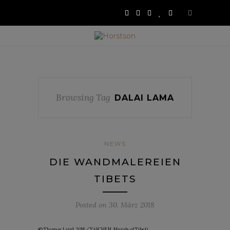
Browsing Tag
DALAI LAMA
NEWS
DIE WANDMALEREIEN
TIBETS
Posted on
30. März 2018
(© Thomas Laird, 2018 / TASCHEN, Murals of Tibet)