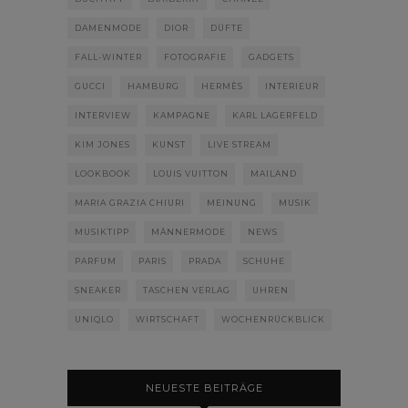
DAMENMODE
DIOR
DÜFTE
FALL-WINTER
FOTOGRAFIE
GADGETS
GUCCI
HAMBURG
HERMÈS
INTERIEUR
INTERVIEW
KAMPAGNE
KARL LAGERFELD
KIM JONES
KUNST
LIVE STREAM
LOOKBOOK
LOUIS VUITTON
MAILAND
MARIA GRAZIA CHIURI
MEINUNG
MUSIK
MUSIKTIPP
MÄNNERMODE
NEWS
PARFUM
PARIS
PRADA
SCHUHE
SNEAKER
TASCHEN VERLAG
UHREN
UNIQLO
WIRTSCHAFT
WOCHENRÜCKBLICK
NEUESTE BEITRÄGE