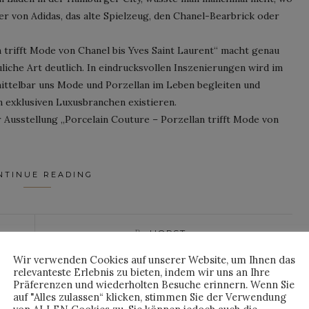
ker von Adidas, das alte Spielzeug, den Chanel-Bearbrick oder
 trifft Mode von Chanel bis Yves Saint Laurent“ macht genau
iche Art deutlich. In eindrucksvollen Inszenierungen wird im
ttelbar uns Mode und Porzellan im Leben begleiten und
exklusiven Luxusbranchen existieren.
er Ausstellung „Porcelain Couture – Porzellan trifft Mode von
NTINUE READING
By
HORST
Wir verwenden Cookies auf unserer Website, um Ihnen das
relevanteste Erlebnis zu bieten, indem wir uns an Ihre
Präferenzen und wiederholten Besuche erinnern. Wenn Sie
auf "Alles zulassen“ klicken, stimmen Sie der Verwendung
LE BOOKS
HAUTE COUTURE