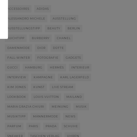
ACCESSOIRES
ADIDAS
ALESSANDRO MICHELE
AUSSTELLUNG
AUSSTELLUNGSTIPP
BEAUTY
BERLIN
BUCHTIPP
BURBERRY
CHANEL
DAMENMODE
DIOR
DÜFTE
FALL-WINTER
FOTOGRAFIE
GADGETS
GUCCI
HAMBURG
HERMÈS
INTERIEUR
INTERVIEW
KAMPAGNE
KARL LAGERFELD
KIM JONES
KUNST
LIVE STREAM
LOOKBOOK
LOUIS VUITTON
MAILAND
MARIA GRAZIA CHIURI
MEINUNG
MUSIK
MUSIKTIPP
MÄNNERMODE
NEWS
PARFUM
PARIS
PRADA
SCHUHE
SNEAKER
TASCHEN VERLAG
UHREN