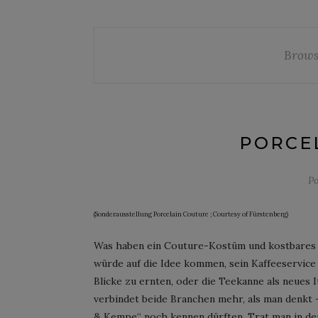
Brows
PORCE
P
(Sonderausstellung Porcelain Couture ; Courtesy of Fürstenberg)
Was haben ein Couture-Kostüm und kostbares P
würde auf die Idee kommen, sein Kaffeeservic
Blicke zu ernten, oder die Teekanne als neues
verbindet beide Branchen mehr, als man denkt 
& Kempe“ noch kennen dürften. Trat man in de