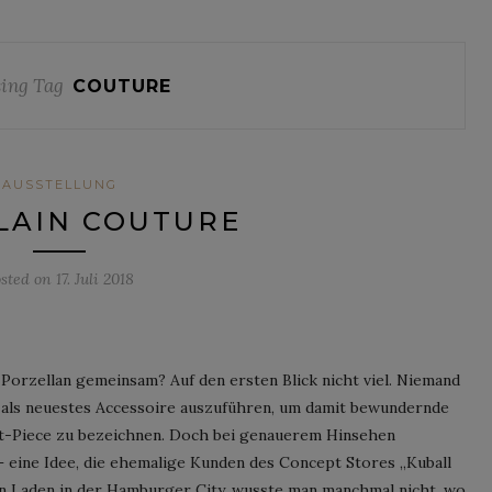
ing Tag
COUTURE
AUSSTELLUNG
LAIN COUTURE
osted on
17. Juli 2018
orzellan gemeinsam? Auf den ersten Blick nicht viel. Niemand
e als neuestes Accessoire auszuführen, um damit bewundernde
 It-Piece zu bezeichnen. Doch bei genauerem Hinsehen
– eine Idee, die ehemalige Kunden des Concept Stores „Kuball
n Laden in der Hamburger City, wusste man manchmal nicht, wo