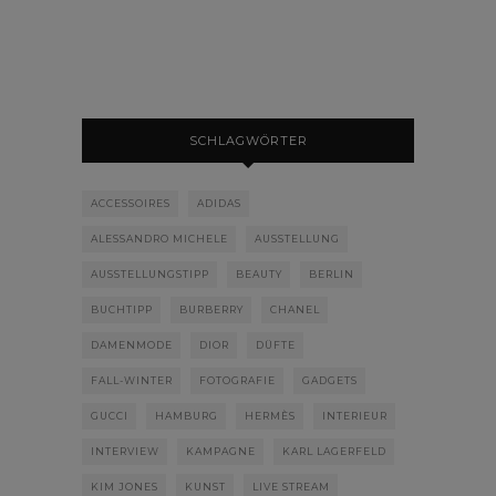
SCHLAGWÖRTER
ACCESSOIRES
ADIDAS
ALESSANDRO MICHELE
AUSSTELLUNG
AUSSTELLUNGSTIPP
BEAUTY
BERLIN
BUCHTIPP
BURBERRY
CHANEL
DAMENMODE
DIOR
DÜFTE
FALL-WINTER
FOTOGRAFIE
GADGETS
GUCCI
HAMBURG
HERMÈS
INTERIEUR
INTERVIEW
KAMPAGNE
KARL LAGERFELD
KIM JONES
KUNST
LIVE STREAM