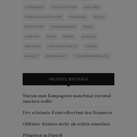
LOOKBOOK
LOUIS VUITTON
MAILAND
MARIA GRAZIA CHIURI
MEINUNG
MUSIK
MUSIKTIPP
MÄNNERMODE
NEWS
PARFUM
PARIS
PRADA
SCHUHE
SNEAKER
TASCHEN VERLAG
UHREN
UNIQLO
WIRTSCHAFT
WOCHENRÜCKBLICK
NEUESTE BEITRÄGE
Warum man Kampagnen manchmal zweimal
ansehen sollte
Der schönste Kontrollverlust des Sommers
Oldtimer können mehr als schön aussehen
Pfingsten in Pastell