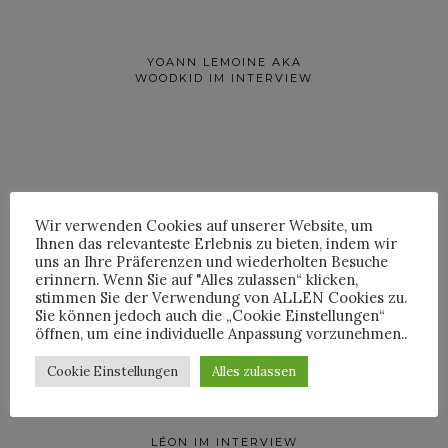
YOANN LEMOINE AKA
WOODKID IM INTERVIEW
Wir verwenden Cookies auf unserer Website, um
Ihnen das relevanteste Erlebnis zu bieten, indem wir
ROOSEVELT IM INTERVIEW
uns an Ihre Präferenzen und wiederholten Besuche
erinnern. Wenn Sie auf "Alles zulassen“ klicken,
stimmen Sie der Verwendung von ALLEN Cookies zu.
Sie können jedoch auch die „Cookie Einstellungen“
öffnen, um eine individuelle Anpassung vorzunehmen..
Cookie Einstellungen
Alles zulassen
LÉON IM INTERVIEW