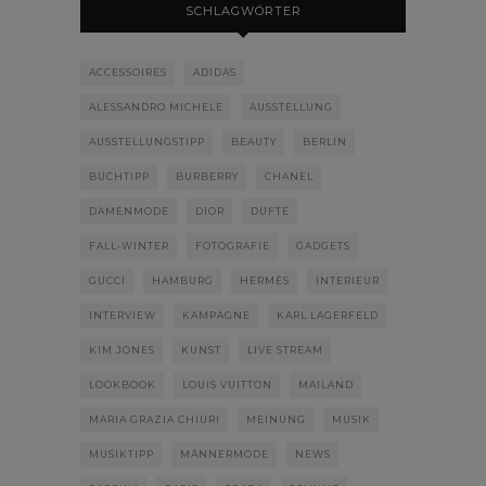
SCHLAGWÖRTER
ACCESSOIRES
ADIDAS
ALESSANDRO MICHELE
AUSSTELLUNG
AUSSTELLUNGSTIPP
BEAUTY
BERLIN
BUCHTIPP
BURBERRY
CHANEL
DAMENMODE
DIOR
DÜFTE
FALL-WINTER
FOTOGRAFIE
GADGETS
GUCCI
HAMBURG
HERMÈS
INTERIEUR
INTERVIEW
KAMPAGNE
KARL LAGERFELD
KIM JONES
KUNST
LIVE STREAM
LOOKBOOK
LOUIS VUITTON
MAILAND
MARIA GRAZIA CHIURI
MEINUNG
MUSIK
MUSIKTIPP
MÄNNERMODE
NEWS