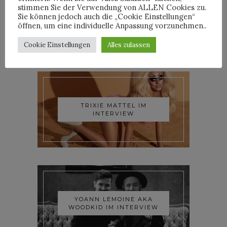
stimmen Sie der Verwendung von ALLEN Cookies zu.
NEWER POSTS
Sie können jedoch auch die „Cookie Einstellungen“
öffnen, um eine individuelle Anpassung vorzunehmen..
Cookie Einstellungen
Alles zulassen
INTERVIEWS
TRIXIE MATTEL IM
INTERVIEW
YOANN LEMOINE AKA
WOODKID IM INTERVIEW