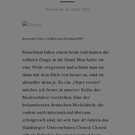
Posted on
14. April 2015
Screenshot Video „CLOSED Jean (JL Godard 1987)“
Manchmal fallen einem beim Aufräumen die
tollsten Dinge in die Hand. Man hatte sie
eine Weile vergessen und schaut man sie
dann mit dem Blick von heute an, sind sie
aktueller denn je. So ein „Objet trouvé“
möchte ich heute in unserer Reihe der
Modeschätze vorstellen. Eine der
bekanntesten deutschen Modelabels, die
zudem auch international überaus
erfolgreich sind, ist seit fast 40 Jahren das
Hamburger Unternehmen Closed. Closed
gilt als Erfinder der stonewashed Jeans –