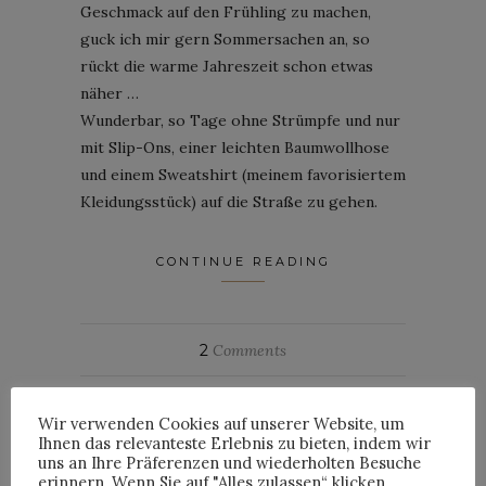
Geschmack auf den Frühling zu machen,
guck ich mir gern Sommersachen an, so
rückt die warme Jahreszeit schon etwas
näher …
Wunderbar, so Tage ohne Strümpfe und nur
mit Slip-Ons, einer leichten Baumwollhose
und einem Sweatshirt (meinem favorisiertem
Kleidungsstück) auf die Straße zu gehen.
CONTINUE READING
2
Comments
By
PETERKEMPE
Wir verwenden Cookies auf unserer Website, um
Ihnen das relevanteste Erlebnis zu bieten, indem wir
uns an Ihre Präferenzen und wiederholten Besuche
erinnern. Wenn Sie auf "Alles zulassen“ klicken,