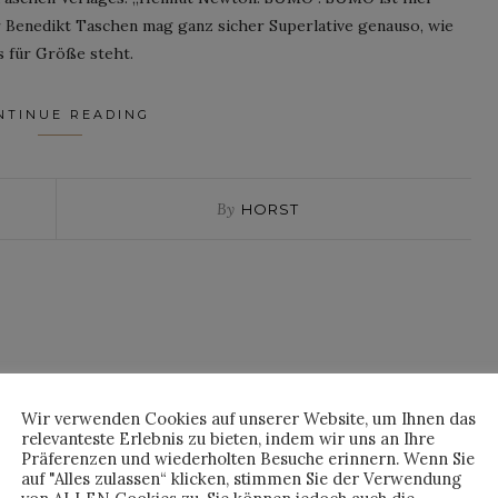
 Benedikt Taschen mag ganz sicher Superlative genauso, wie
 für Größe steht.
NTINUE READING
By
HORST
Wir verwenden Cookies auf unserer Website, um Ihnen das
relevanteste Erlebnis zu bieten, indem wir uns an Ihre
Präferenzen und wiederholten Besuche erinnern. Wenn Sie
auf "Alles zulassen“ klicken, stimmen Sie der Verwendung