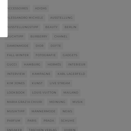
ACCESSOIRES
ADIDAS
ALESSANDRO MICHELE
AUSSTELLUNG
AUSSTELLUNGSTIPP
BEAUTY
BERLIN
BUCHTIPP
BURBERRY
CHANEL
DAMENMODE
DIOR
DÜFTE
FALL-WINTER
FOTOGRAFIE
GADGETS
GUCCI
HAMBURG
HERMÈS
INTERIEUR
INTERVIEW
KAMPAGNE
KARL LAGERFELD
KIM JONES
KUNST
LIVE STREAM
LOOKBOOK
LOUIS VUITTON
MAILAND
MARIA GRAZIA CHIURI
MEINUNG
MUSIK
MUSIKTIPP
MÄNNERMODE
NEWS
PARFUM
PARIS
PRADA
SCHUHE
SNEAKER
TASCHEN VERLAG
UHREN