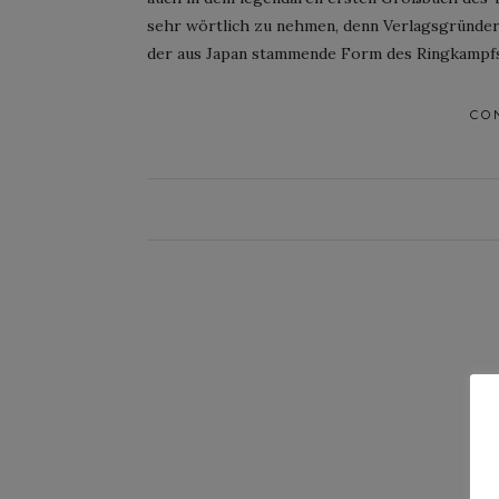
sehr wörtlich zu nehmen, denn Verlagsgründer
der aus Japan stammende Form des Ringkampfs
CO