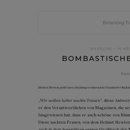
Browsing T
WERBUNG - IN KO
BOMBASTISCHE
Post
(Helmut Newton prüft einen Druckbogen während der Frankfurter Buchmes
„Wir wollen lieber nackte Frauen“
, diese Antwo
er den Verantwortlichen von Magazinen, die se
hingewiesen hat, dass er auch schöne von Blu
Diese nackten Frauen, von dem Helmut Newto
auch in dem legendären ersten Großbuch des 