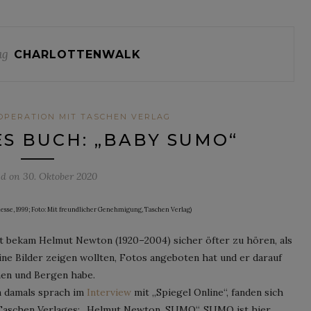
ag
CHARLOTTENWALK
OPERATION MIT TASCHEN VERLAG
S BUCH: „BABY SUMO“
ed on
30. Oktober 2020
se, 1999; Foto: Mit freundlicher Genehmigung, Taschen Verlag)
rt bekam Helmut Newton (1920–2004) sicher öfter zu hören, als
ine Bilder zeigen wollten, Fotos angeboten hat und er darauf
men und Bergen habe.
n damals sprach im
Interview
mit „Spiegel Online“, fanden sich
Taschen Verlages: „Helmut Newton. SUMO“. SUMO ist hier