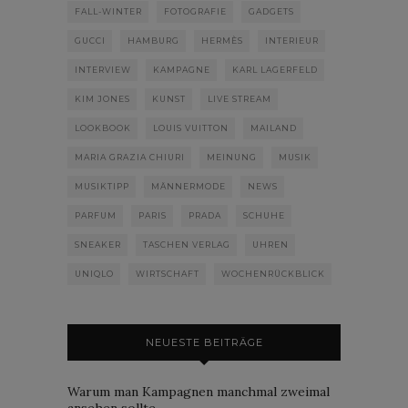
FALL-WINTER
FOTOGRAFIE
GADGETS
GUCCI
HAMBURG
HERMÈS
INTERIEUR
INTERVIEW
KAMPAGNE
KARL LAGERFELD
KIM JONES
KUNST
LIVE STREAM
LOOKBOOK
LOUIS VUITTON
MAILAND
MARIA GRAZIA CHIURI
MEINUNG
MUSIK
MUSIKTIPP
MÄNNERMODE
NEWS
PARFUM
PARIS
PRADA
SCHUHE
SNEAKER
TASCHEN VERLAG
UHREN
UNIQLO
WIRTSCHAFT
WOCHENRÜCKBLICK
NEUESTE BEITRÄGE
Warum man Kampagnen manchmal zweimal
ansehen sollte