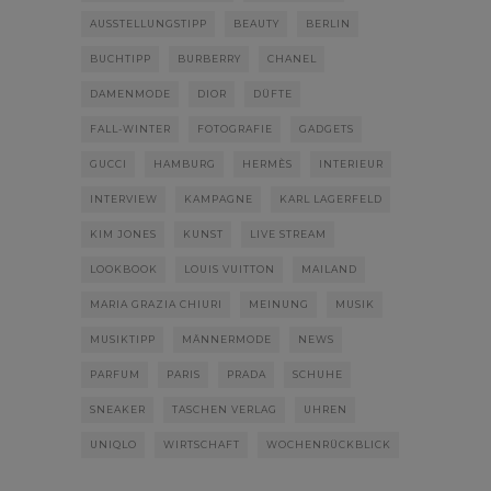
AUSSTELLUNGSTIPP
BEAUTY
BERLIN
BUCHTIPP
BURBERRY
CHANEL
DAMENMODE
DIOR
DÜFTE
FALL-WINTER
FOTOGRAFIE
GADGETS
GUCCI
HAMBURG
HERMÈS
INTERIEUR
INTERVIEW
KAMPAGNE
KARL LAGERFELD
KIM JONES
KUNST
LIVE STREAM
LOOKBOOK
LOUIS VUITTON
MAILAND
MARIA GRAZIA CHIURI
MEINUNG
MUSIK
MUSIKTIPP
MÄNNERMODE
NEWS
PARFUM
PARIS
PRADA
SCHUHE
SNEAKER
TASCHEN VERLAG
UHREN
UNIQLO
WIRTSCHAFT
WOCHENRÜCKBLICK