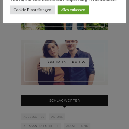
ROOSEVELT IM INTERVIEW
Cookie Einstellungen
Alles zulassen
LÉON IM INTERVIEW
SCHLAGWÖRTER
ACCESSOIRES
ADIDAS
ALESSANDRO MICHELE
AUSSTELLUNG