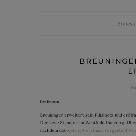
Browsin
BREUNINGE
E
Po
Foto: Horstson
Breuninger erweitert sein Filialnetz und eröff
Der neue Standort im Westfield Hamburg-Übers
nachdem das
Konzept erstmals vorgestellt wu