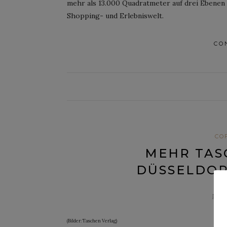
mehr als 13.000 Quadratmeter auf drei Ebenen
Shopping- und Erlebniswelt.
CO
CO
MEHR TAS
DÜSSELDOR
Post
(Bilder: Taschen Verlag)