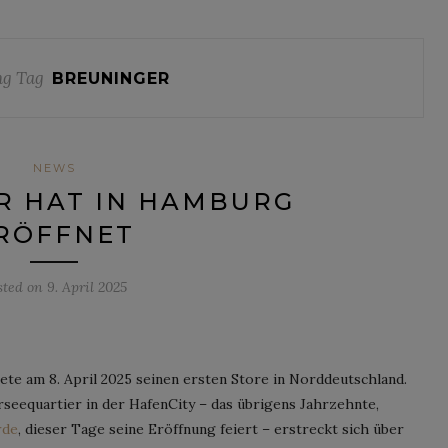
g Tag
BREUNINGER
NEWS
R HAT IN HAMBURG
RÖFFNET
sted on
9. April 2025
nete am 8. April 2025 seinen ersten Store in Norddeutschland.
eequartier in der HafenCity – das übrigens Jahrzehnte,
rde
, dieser Tage seine Eröffnung feiert – erstreckt sich über