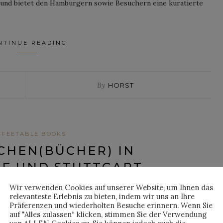
 und bietet den Hamburgern sowie Besuchern eine kuratierte
NTINUE READING
By
HORST
FFEETABLE BOOKS
CHEN(BÜCHER) IN
F UND STUTTGART
Wir verwenden Cookies auf unserer Website, um Ihnen das
ed on
25. Oktober 2016
relevanteste Erlebnis zu bieten, indem wir uns an Ihre
Präferenzen und wiederholten Besuche erinnern. Wenn Sie
auf "Alles zulassen“ klicken, stimmen Sie der Verwendung