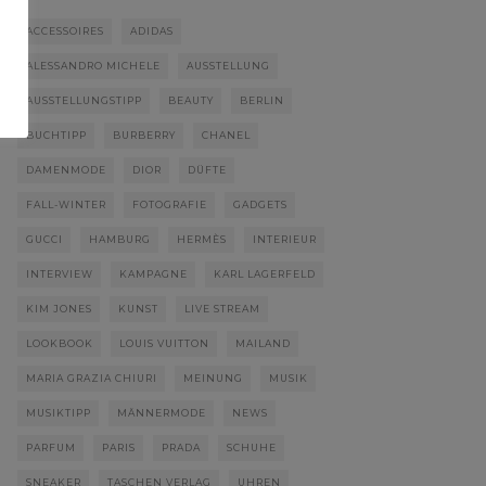
ACCESSOIRES
ADIDAS
ALESSANDRO MICHELE
AUSSTELLUNG
AUSSTELLUNGSTIPP
BEAUTY
BERLIN
BUCHTIPP
BURBERRY
CHANEL
DAMENMODE
DIOR
DÜFTE
FALL-WINTER
FOTOGRAFIE
GADGETS
GUCCI
HAMBURG
HERMÈS
INTERIEUR
INTERVIEW
KAMPAGNE
KARL LAGERFELD
KIM JONES
KUNST
LIVE STREAM
LOOKBOOK
LOUIS VUITTON
MAILAND
MARIA GRAZIA CHIURI
MEINUNG
MUSIK
MUSIKTIPP
MÄNNERMODE
NEWS
PARFUM
PARIS
PRADA
SCHUHE
SNEAKER
TASCHEN VERLAG
UHREN