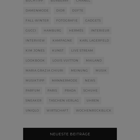
BUCHTIPP
BURBERRY
CHANEL
DAMENMODE
DIOR
DÜFTE
FALL-WINTER
FOTOGRAFIE
GADGETS
GUCCI
HAMBURG
HERMÈS
INTERIEUR
INTERVIEW
KAMPAGNE
KARL LAGERFELD
KIM JONES
KUNST
LIVE STREAM
LOOKBOOK
LOUIS VUITTON
MAILAND
MARIA GRAZIA CHIURI
MEINUNG
MUSIK
MUSIKTIPP
MÄNNERMODE
NEWS
PARFUM
PARIS
PRADA
SCHUHE
SNEAKER
TASCHEN VERLAG
UHREN
UNIQLO
WIRTSCHAFT
WOCHENRÜCKBLICK
NEUESTE BEITRÄGE