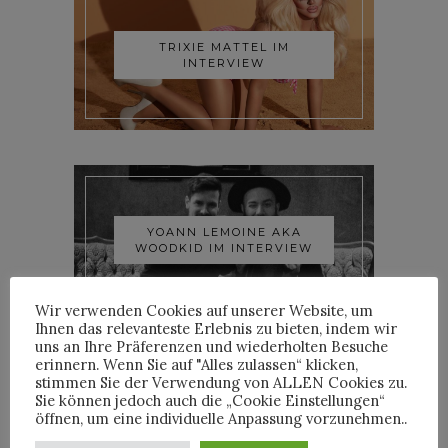
TRIXIE MATTEL IM
INTERVIEW
YOANN LEMOINE AKA
WOODKID IM INTERVIEW
Wir verwenden Cookies auf unserer Website, um
Ihnen das relevanteste Erlebnis zu bieten, indem wir
uns an Ihre Präferenzen und wiederholten Besuche
erinnern. Wenn Sie auf "Alles zulassen“ klicken,
stimmen Sie der Verwendung von ALLEN Cookies zu.
Sie können jedoch auch die „Cookie Einstellungen“
öffnen, um eine individuelle Anpassung vorzunehmen..
ROOSEVELT IM INTERVIEW