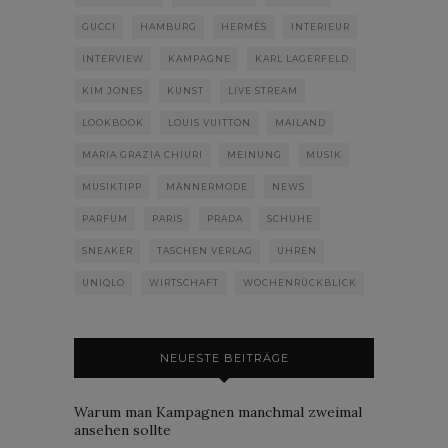
GUCCI
HAMBURG
HERMÈS
INTERIEUR
INTERVIEW
KAMPAGNE
KARL LAGERFELD
KIM JONES
KUNST
LIVE STREAM
LOOKBOOK
LOUIS VUITTON
MAILAND
MARIA GRAZIA CHIURI
MEINUNG
MUSIK
MUSIKTIPP
MÄNNERMODE
NEWS
PARFUM
PARIS
PRADA
SCHUHE
SNEAKER
TASCHEN VERLAG
UHREN
UNIQLO
WIRTSCHAFT
WOCHENRÜCKBLICK
NEUESTE BEITRÄGE
Warum man Kampagnen manchmal zweimal
ansehen sollte