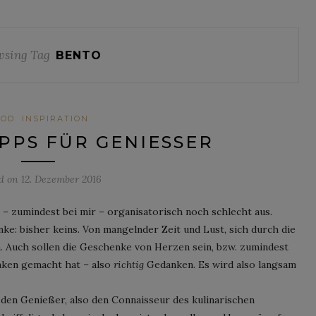
sing Tag
BENTO
OOD
INSPIRATION
PS FÜR GENIESSER
ed on
12. Dezember 2016
 – zumindest bei mir – organisatorisch noch schlecht aus.
e: bisher keins. Von mangelnder Zeit und Lust, sich durch die
 Auch sollen die Geschenke von Herzen sein, bzw. zumindest
nken gemacht hat – also
richtig
Gedanken. Es wird also langsam
den Genießer, also den Connaisseur des kulinarischen