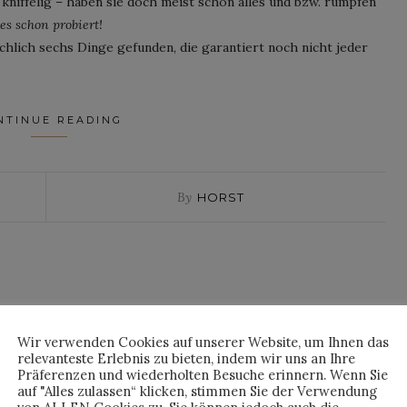
kniffelig – haben sie doch meist schon alles und bzw. rümpfen
les schon probiert!
hlich sechs Dinge gefunden, die garantiert noch nicht jeder
NTINUE READING
By
HORST
Wir verwenden Cookies auf unserer Website, um Ihnen das
relevanteste Erlebnis zu bieten, indem wir uns an Ihre
Präferenzen und wiederholten Besuche erinnern. Wenn Sie
auf "Alles zulassen“ klicken, stimmen Sie der Verwendung