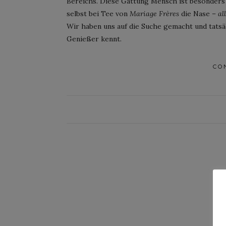
Bereichs. Diese Gattung Mensch ist besonders 
selbst bei Tee von
Mariage Frères
die Nase –
al
Wir haben uns auf die Suche gemacht und tatsäc
Genießer kennt.
CO