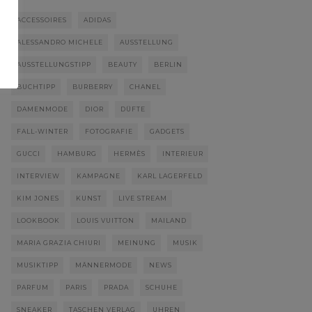
ACCESSOIRES
ADIDAS
ALESSANDRO MICHELE
AUSSTELLUNG
AUSSTELLUNGSTIPP
BEAUTY
BERLIN
BUCHTIPP
BURBERRY
CHANEL
DAMENMODE
DIOR
DÜFTE
FALL-WINTER
FOTOGRAFIE
GADGETS
GUCCI
HAMBURG
HERMÈS
INTERIEUR
INTERVIEW
KAMPAGNE
KARL LAGERFELD
KIM JONES
KUNST
LIVE STREAM
LOOKBOOK
LOUIS VUITTON
MAILAND
MARIA GRAZIA CHIURI
MEINUNG
MUSIK
MUSIKTIPP
MÄNNERMODE
NEWS
PARFUM
PARIS
PRADA
SCHUHE
SNEAKER
TASCHEN VERLAG
UHREN