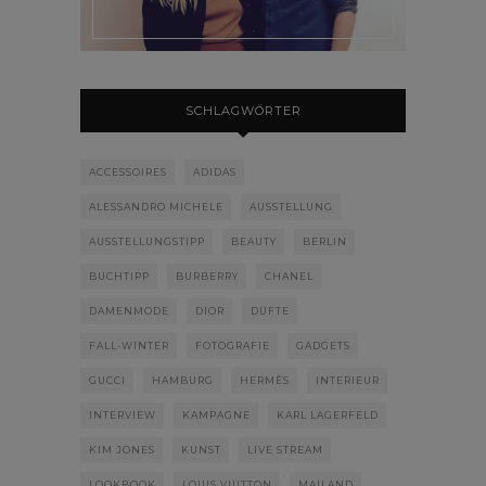
SCHLAGWÖRTER
ACCESSOIRES
ADIDAS
ALESSANDRO MICHELE
AUSSTELLUNG
AUSSTELLUNGSTIPP
BEAUTY
BERLIN
BUCHTIPP
BURBERRY
CHANEL
DAMENMODE
DIOR
DÜFTE
FALL-WINTER
FOTOGRAFIE
GADGETS
GUCCI
HAMBURG
HERMÈS
INTERIEUR
INTERVIEW
KAMPAGNE
KARL LAGERFELD
KIM JONES
KUNST
LIVE STREAM
LOOKBOOK
LOUIS VUITTON
MAILAND