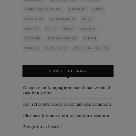
MARIA GRAZIA CHIURI
MEINUNG
MUSIK
MUSIKTIPP
MÄNNERMODE
NEWS
PARFUM
PARIS
PRADA
SCHUHE
SNEAKER
TASCHEN VERLAG
UHREN
UNIQLO
WIRTSCHAFT
WOCHENRÜCKBLICK
NEUESTE BEITRÄGE
Warum man Kampagnen manchmal zweimal
ansehen sollte
Der schönste Kontrollverlust des Sommers
Oldtimer können mehr als schön aussehen
Pfingsten in Pastell