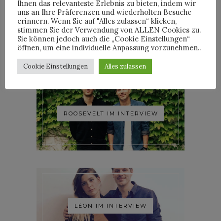
Ihnen das relevanteste Erlebnis zu bieten, indem wir
uns an Ihre Präferenzen und wiederholten Besuche
YOANN LEMOINE AKA
erinnern. Wenn Sie auf "Alles zulassen“ klicken,
WOODKID IM INTERVIEW
stimmen Sie der Verwendung von ALLEN Cookies zu.
Sie können jedoch auch die „Cookie Einstellungen“
öffnen, um eine individuelle Anpassung vorzunehmen..
Cookie Einstellungen
Alles zulassen
ROOSEVELT IM INTERVIEW
LÉON IM INTERVIEW