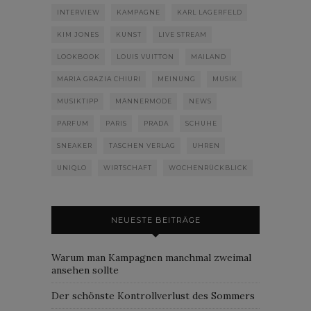
INTERVIEW
KAMPAGNE
KARL LAGERFELD
KIM JONES
KUNST
LIVE STREAM
LOOKBOOK
LOUIS VUITTON
MAILAND
MARIA GRAZIA CHIURI
MEINUNG
MUSIK
MUSIKTIPP
MÄNNERMODE
NEWS
PARFUM
PARIS
PRADA
SCHUHE
SNEAKER
TASCHEN VERLAG
UHREN
UNIQLO
WIRTSCHAFT
WOCHENRÜCKBLICK
NEUESTE BEITRÄGE
Warum man Kampagnen manchmal zweimal
ansehen sollte
Der schönste Kontrollverlust des Sommers