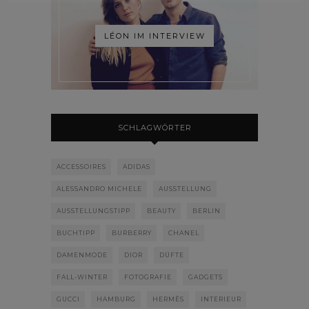
LÉON IM INTERVIEW
SCHLAGWÖRTER
ACCESSOIRES
ADIDAS
ALESSANDRO MICHELE
AUSSTELLUNG
AUSSTELLUNGSTIPP
BEAUTY
BERLIN
BUCHTIPP
BURBERRY
CHANEL
DAMENMODE
DIOR
DÜFTE
FALL-WINTER
FOTOGRAFIE
GADGETS
GUCCI
HAMBURG
HERMÈS
INTERIEUR