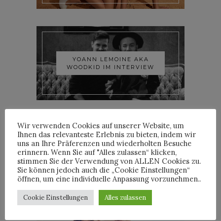
YOANN LEMOINE AKA
WOODKID IM INTERVIEW
Wir verwenden Cookies auf unserer Website, um
Ihnen das relevanteste Erlebnis zu bieten, indem wir
uns an Ihre Präferenzen und wiederholten Besuche
erinnern. Wenn Sie auf "Alles zulassen“ klicken,
ROOSEVELT IM INTERVIEW
stimmen Sie der Verwendung von ALLEN Cookies zu.
Sie können jedoch auch die „Cookie Einstellungen“
öffnen, um eine individuelle Anpassung vorzunehmen..
Cookie Einstellungen
Alles zulassen