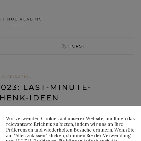
NTINUE READING
By
HORST
INSPIRATION
023: LAST-MINUTE-
HENK-IDEEN
sted on
16. Mai 2023
Wir verwenden Cookies auf unserer Website, um Ihnen das
relevanteste Erlebnis zu bieten, indem wir uns an Ihre
Präferenzen und wiederholten Besuche erinnern. Wenn Sie
auf "Alles zulassen“ klicken, stimmen Sie der Verwendung