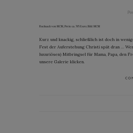
Po
Rucksack von MCM, Preis: ca. 765 Euro; Bild: MCM
Kurz und knackig, schließlich ist doch in wen
Fest der Auferstehung Christi spät dran … We
luxuriösen) Mitbringsel für Mama, Papa, den Fre
unsere Galerie klicken.
CO