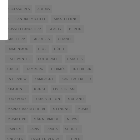
ACCESSOIRES
ADIDAS
ALESSANDRO MICHELE
AUSSTELLUNG
AUSSTELLUNGSTIPP
BEAUTY
BERLIN
BUCHTIPP
BURBERRY
CHANEL
DAMENMODE
DIOR
DÜFTE
FALL-WINTER
FOTOGRAFIE
GADGETS
GUCCI
HAMBURG
HERMÈS
INTERIEUR
INTERVIEW
KAMPAGNE
KARL LAGERFELD
KIM JONES
KUNST
LIVE STREAM
LOOKBOOK
LOUIS VUITTON
MAILAND
MARIA GRAZIA CHIURI
MEINUNG
MUSIK
MUSIKTIPP
MÄNNERMODE
NEWS
PARFUM
PARIS
PRADA
SCHUHE
SNEAKER
TASCHEN VERLAG
UHREN