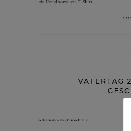
ein Hemd sowie ein T-Shirt.
CO
VATERTAG 2
GESC
Po
Kette von Maria Black; Preis: ca. 163 Euro