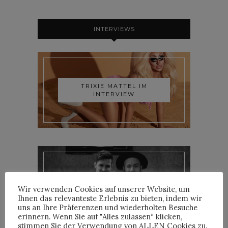
INTERVIEWS
TRIXIE MATTEL IM
INTERVIEW
YOANN LEMOINE AKA
Wir verwenden Cookies auf unserer Website, um
WOODKID IM INTERVIEW
Ihnen das relevanteste Erlebnis zu bieten, indem wir
uns an Ihre Präferenzen und wiederholten Besuche
erinnern. Wenn Sie auf "Alles zulassen“ klicken,
stimmen Sie der Verwendung von ALLEN Cookies zu.