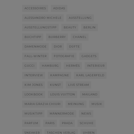
ACCESSOIRES
ADIDAS
ALESSANDRO MICHELE
AUSSTELLUNG
AUSSTELLUNGSTIPP
BEAUTY
BERLIN
BUCHTIPP
BURBERRY
CHANEL
DAMENMODE
DIOR
DÜFTE
FALL-WINTER
FOTOGRAFIE
GADGETS
GUCCI
HAMBURG
HERMÈS
INTERIEUR
INTERVIEW
KAMPAGNE
KARL LAGERFELD
KIM JONES
KUNST
LIVE STREAM
LOOKBOOK
LOUIS VUITTON
MAILAND
MARIA GRAZIA CHIURI
MEINUNG
MUSIK
MUSIKTIPP
MÄNNERMODE
NEWS
PARFUM
PARIS
PRADA
SCHUHE
SNEAKER
TASCHEN VERLAG
UHREN