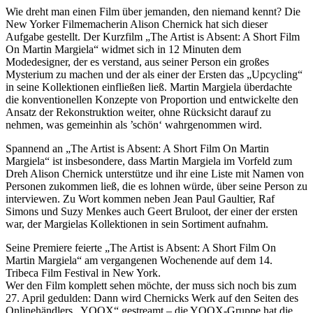
Wie dreht man einen Film über jemanden, den niemand kennt? Die
New Yorker Filmemacherin Alison Chernick hat sich dieser
Aufgabe gestellt. Der Kurzfilm „The Artist is Absent: A Short Film
On Martin Margiela“ widmet sich in 12 Minuten dem
Modedesigner, der es verstand, aus seiner Person ein großes
Mysterium zu machen und der als einer der Ersten das „Upcycling“
in seine Kollektionen einfließen ließ. Martin Margiela überdachte
die konventionellen Konzepte von Proportion und entwickelte den
Ansatz der Rekonstruktion weiter, ohne Rücksicht darauf zu
nehmen, was gemeinhin als ’schön‘ wahrgenommen wird.
Spannend an „The Artist is Absent: A Short Film On Martin
Margiela“ ist insbesondere, dass Martin Margiela im Vorfeld zum
Dreh Alison Chernick unterstütze und ihr eine Liste mit Namen von
Personen zukommen ließ, die es lohnen würde, über seine Person zu
interviewen. Zu Wort kommen neben Jean Paul Gaultier, Raf
Simons und Suzy Menkes auch Geert Bruloot, der einer der ersten
war, der Margielas Kollektionen in sein Sortiment aufnahm.
Seine Premiere feierte „The Artist is Absent: A Short Film On
Martin Margiela“ am vergangenen Wochenende auf dem 14.
Tribeca Film Festival in New York.
Wer den Film komplett sehen möchte, der muss sich noch bis zum
27. April gedulden: Dann wird Chernicks Werk auf den Seiten des
Onlinehändlers „YOOX“ gestreamt – die YOOX-Gruppe hat die