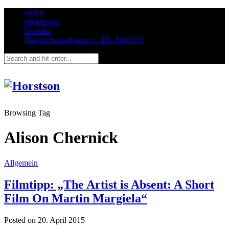
Home
Impressum
Kontakt
Datenschutzerklärung / EU-DSGVO
Browsing Tag
Alison Chernick
Allgemein
Filmtipp: „The Artist is Absent: A Short
Film On Martin Margiela“
Posted on
20. April 2015