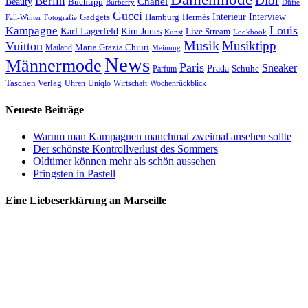
Dior
Berlin
Chanel
Beauty
Buchtipp
Düfte
Burberry
Gucci
Interieur
Hamburg
Hermès
Interview
Gadgets
Fall-Winter
Fotografie
Louis
Kampagne
Karl Lagerfeld
Kim Jones
Live Stream
Kunst
Lookbook
Musik
Musiktipp
Vuitton
Maria Grazia Chiuri
Mailand
Meinung
News
Männermode
Paris
Sneaker
Prada
Schuhe
Parfum
Taschen Verlag
Uhren
Uniqlo
Wirtschaft
Wochenrückblick
Neueste Beiträge
Warum man Kampagnen manchmal zweimal ansehen sollte
Der schönste Kontrollverlust des Sommers
Oldtimer können mehr als schön aussehen
Pfingsten in Pastell
Eine Liebeserklärung an Marseille