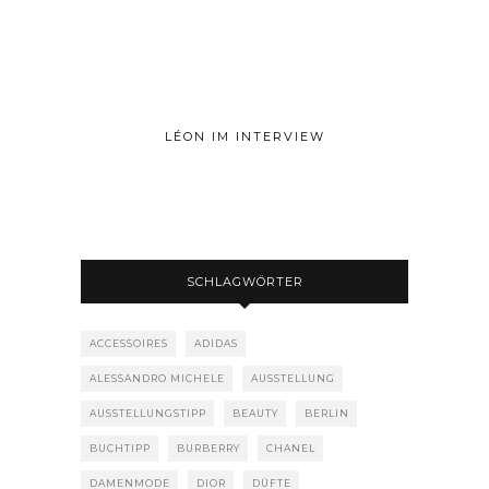
LÉON IM INTERVIEW
SCHLAGWÖRTER
ACCESSOIRES
ADIDAS
ALESSANDRO MICHELE
AUSSTELLUNG
AUSSTELLUNGSTIPP
BEAUTY
BERLIN
BUCHTIPP
BURBERRY
CHANEL
DAMENMODE
DIOR
DÜFTE