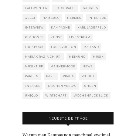
FALL-WINTER
FOTOGRAFIE
GADGETS
GUCCI
HAMBURG
HERMÈS
INTERIEUR
INTERVIEW
KAMPAGNE
KARL LAGERFELD
KIM JONES
KUNST
LIVE STREAM
LOOKBOOK
LOUIS VUITTON
MAILAND
MARIA GRAZIA CHIURI
MEINUNG
MUSIK
MUSIKTIPP
MÄNNERMODE
NEWS
PARFUM
PARIS
PRADA
SCHUHE
SNEAKER
TASCHEN VERLAG
UHREN
UNIQLO
WIRTSCHAFT
WOCHENRÜCKBLICK
NEUESTE BEITRÄGE
Warum man Kampagnen manchmal zweimal