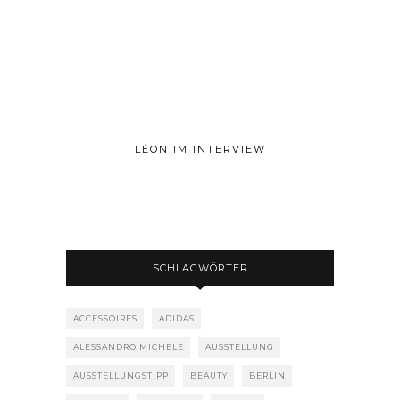
LÉON IM INTERVIEW
SCHLAGWÖRTER
ACCESSOIRES
ADIDAS
ALESSANDRO MICHELE
AUSSTELLUNG
AUSSTELLUNGSTIPP
BEAUTY
BERLIN