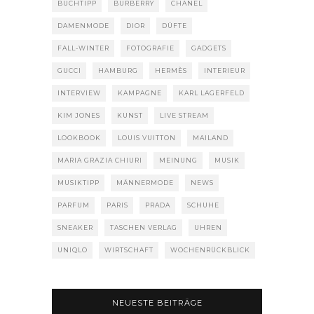
BUCHTIPP
BURBERRY
CHANEL
DAMENMODE
DIOR
DÜFTE
FALL-WINTER
FOTOGRAFIE
GADGETS
GUCCI
HAMBURG
HERMÈS
INTERIEUR
INTERVIEW
KAMPAGNE
KARL LAGERFELD
KIM JONES
KUNST
LIVE STREAM
LOOKBOOK
LOUIS VUITTON
MAILAND
MARIA GRAZIA CHIURI
MEINUNG
MUSIK
MUSIKTIPP
MÄNNERMODE
NEWS
PARFUM
PARIS
PRADA
SCHUHE
SNEAKER
TASCHEN VERLAG
UHREN
UNIQLO
WIRTSCHAFT
WOCHENRÜCKBLICK
NEUESTE BEITRÄGE