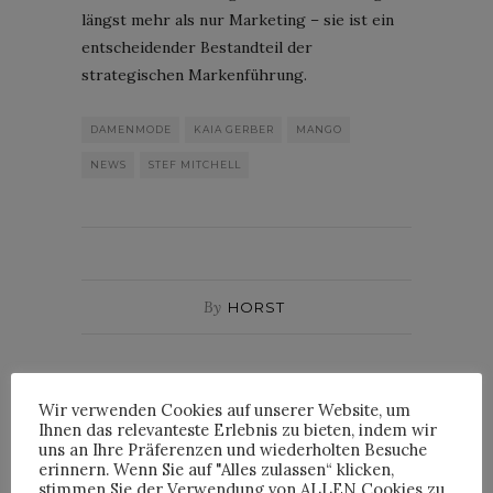
längst mehr als nur Marketing – sie ist ein
entscheidender Bestandteil der
strategischen Markenführung.
DAMENMODE
KAIA GERBER
MANGO
NEWS
STEF MITCHELL
By
HORST
Wir verwenden Cookies auf unserer Website, um
HORST
Ihnen das relevanteste Erlebnis zu bieten, indem wir
uns an Ihre Präferenzen und wiederholten Besuche
erinnern. Wenn Sie auf "Alles zulassen“ klicken,
stimmen Sie der Verwendung von ALLEN Cookies zu.