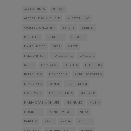
ACCESSOIRES
ADIDAS
ALESSANDRO MICHELE
AUSSTELLUNG
AUSSTELLUNGSTIPP
BEAUTY
BERLIN
BUCHTIPP
BURBERRY
CHANEL
DAMENMODE
DIOR
DÜFTE
FALL-WINTER
FOTOGRAFIE
GADGETS
GUCCI
HAMBURG
HERMÈS
INTERIEUR
INTERVIEW
KAMPAGNE
KARL LAGERFELD
KIM JONES
KUNST
LIVE STREAM
LOOKBOOK
LOUIS VUITTON
MAILAND
MARIA GRAZIA CHIURI
MEINUNG
MUSIK
MUSIKTIPP
MÄNNERMODE
NEWS
PARFUM
PARIS
PRADA
SCHUHE
SNEAKER
TASCHEN VERLAG
UHREN