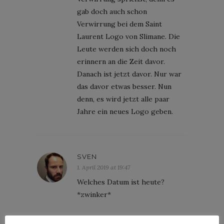
gab doch auch schon
Verwirrung bei dem Saint
Laurent Logo von Slimane. Die
Leute werden sich doch noch
erinnern an die Zeit davor.
Danach ist jetzt davor. Nur war
das davor etwas besser. Nun
denn, es wird jetzt alle paar
Jahre ein neues Logo geben.
SVEN
1. April 2019 at 19:47
Welches Datum ist heute?
*zwinker*