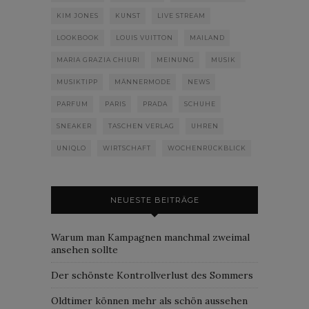
KIM JONES
KUNST
LIVE STREAM
LOOKBOOK
LOUIS VUITTON
MAILAND
MARIA GRAZIA CHIURI
MEINUNG
MUSIK
MUSIKTIPP
MÄNNERMODE
NEWS
PARFUM
PARIS
PRADA
SCHUHE
SNEAKER
TASCHEN VERLAG
UHREN
UNIQLO
WIRTSCHAFT
WOCHENRÜCKBLICK
NEUESTE BEITRÄGE
Warum man Kampagnen manchmal zweimal
ansehen sollte
Der schönste Kontrollverlust des Sommers
Oldtimer können mehr als schön aussehen