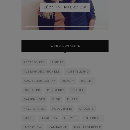
LÉON IM INTERVIEW
SCHLAGWÖRTER
ACCESSOIRES
ADIDAS
ALESSANDRO MICHELE
AUSSTELLUNG
AUSSTELLUNGSTIPP
BEAUTY
BERLIN
BUCHTIPP
BURBERRY
CHANEL
DAMENMODE
DIOR
DÜFTE
FALL-WINTER
FOTOGRAFIE
GADGETS
GUCCI
HAMBURG
HERMÈS
INTERIEUR
INTERVIEW
KAMPAGNE
KARL LAGERFELD