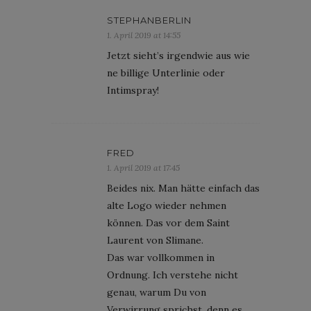
STEPHANBERLIN
1. April 2019 at 14:55
Jetzt sieht’s irgendwie aus wie
ne billige Unterlinie oder
Intimspray!
FRED
1. April 2019 at 17:45
Beides nix. Man hätte einfach das
alte Logo wieder nehmen
können. Das vor dem Saint
Laurent von Slimane.
Das war vollkommen in
Ordnung. Ich verstehe nicht
genau, warum Du von
Verwirrung sprichst, denn es