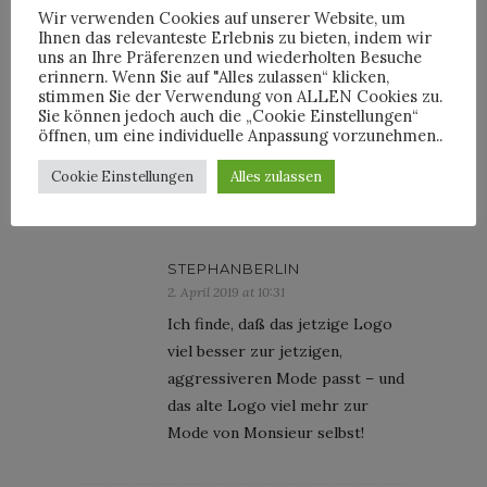
Wir verwenden Cookies auf unserer Website, um
FRED
Ihnen das relevanteste Erlebnis zu bieten, indem wir
uns an Ihre Präferenzen und wiederholten Besuche
1. April 2019 at 20:08
erinnern. Wenn Sie auf "Alles zulassen“ klicken,
@SVEN
stimmen Sie der Verwendung von ALLEN Cookies zu.
Sie können jedoch auch die „Cookie Einstellungen“
OHO! STIMMT!
öffnen, um eine individuelle Anpassung vorzunehmen..
Süss, dass es das noch gibt. Ein
Relikt aus den 70ern!
Cookie Einstellungen
Alles zulassen
STEPHANBERLIN
2. April 2019 at 10:31
Ich finde, daß das jetzige Logo
viel besser zur jetzigen,
aggressiveren Mode passt – und
das alte Logo viel mehr zur
Mode von Monsieur selbst!